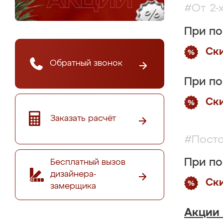
#От 2-
При по
Ск
Обратный звонок
При по
Ск
Заказать расчёт
#Посто
При по
Бесплатный вызов
дизайнера-
Ск
замерщика
Акции 