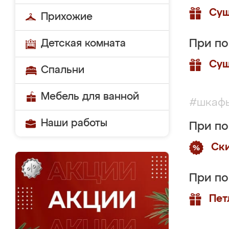
Суш
Прихожие
Детская комната
При по
Суш
Спальни
Мебель для ванной
#шкаф
Наши работы
При п
Ск
При п
Пет