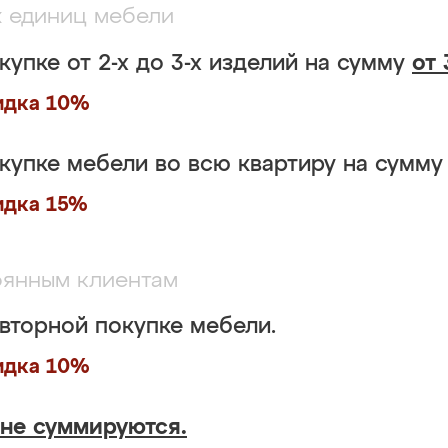
х единиц мебели
купке от 2-х до 3-х изделий на сумму
от 
идка 10%
купке мебели во всю квартиру на сумм
идка 15%
янным клиентам
вторной покупке мебели.
идка 10%
не суммируются.