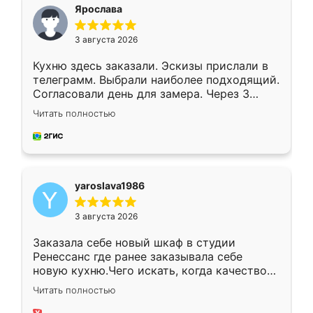
я хотела.
Ярослава
3 августа 2026
Кухню здесь заказали. Эскизы прислали в
телеграмм. Выбрали наиболее подходящий.
Согласовали день для замера. Через 3
недели кухня была уже готова. Остались
Читать полностью
довольны работой. Спасибо Ренессанс
мебель за качественную работу!
yaroslava1986
3 августа 2026
Заказала себе новый шкаф в студии
Ренессанс где ранее заказывала себе
новую кухню.Чего искать, когда качеством
вполне довольна. Служит кухня уже почти
Читать полностью
два года, нареканий нет.