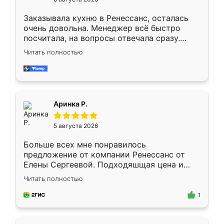
мебели буду заказывать только здесь.
Заказывала кухню в Ренессанс, осталась
очень довольна. Менеджер всё быстро
посчитала, на вопросы отвечала сразу.
Замерщик приехал в субботу, подошёл к
Читать полностью
делу со всей ответственностью. Собрали
за день, ребята работали аккуратно, даже
пыли почти не было. Качество отличное,
ящики ходят плавно, ничего не скрипит.
Всё подошло как влитое.
Аринка Р.
5 августа 2026
Больше всех мне понравилось
предложение от компании Ренессанс от
Елены Сергеевой. Подходяшщая цена и
короткие сроки изготовления. Приехавший
Читать полностью
для замера сотрудник Владислав
предложил по моему эскизу самый
1
подходящий вариант шкафа. Немного его
видоизменил, получилось даже лучше, чем