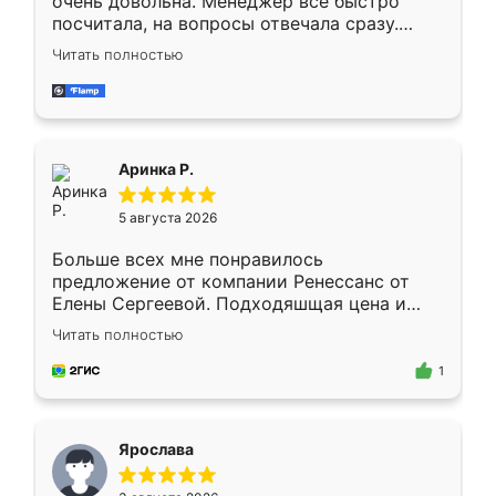
очень довольна. Менеджер всё быстро
посчитала, на вопросы отвечала сразу.
Замерщик приехал в субботу, подошёл к
Читать полностью
делу со всей ответственностью. Собрали
за день, ребята работали аккуратно, даже
пыли почти не было. Качество отличное,
ящики ходят плавно, ничего не скрипит.
Всё подошло как влитое.
Аринка Р.
5 августа 2026
Больше всех мне понравилось
предложение от компании Ренессанс от
Елены Сергеевой. Подходяшщая цена и
короткие сроки изготовления. Приехавший
Читать полностью
для замера сотрудник Владислав
предложил по моему эскизу самый
1
подходящий вариант шкафа. Немного его
видоизменил, получилось даже лучше, чем
я хотела.
Ярослава