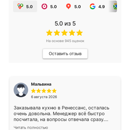
5.0
5.0
5.0
4.9
5.0
5.0
из 5
На основе
945
оценок
Оставить отзыв
Мальвина
6 августа 2026
Заказывала кухню в Ренессанс, осталась
очень довольна. Менеджер всё быстро
посчитала, на вопросы отвечала сразу.
Замерщик приехал в субботу, подошёл к
Читать полностью