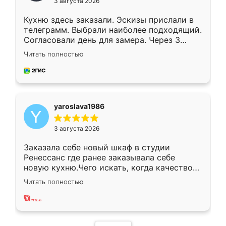
3 августа 2026
Кухню здесь заказали. Эскизы прислали в
телеграмм. Выбрали наиболее подходящий.
Согласовали день для замера. Через 3
недели кухня была уже готова. Остались
Читать полностью
довольны работой. Спасибо Ренессанс
мебель за качественную работу!
yaroslava1986
3 августа 2026
Заказала себе новый шкаф в студии
Ренессанс где ранее заказывала себе
новую кухню.Чего искать, когда качеством
вполне довольна. Служит кухня уже почти
Читать полностью
два года, нареканий нет.