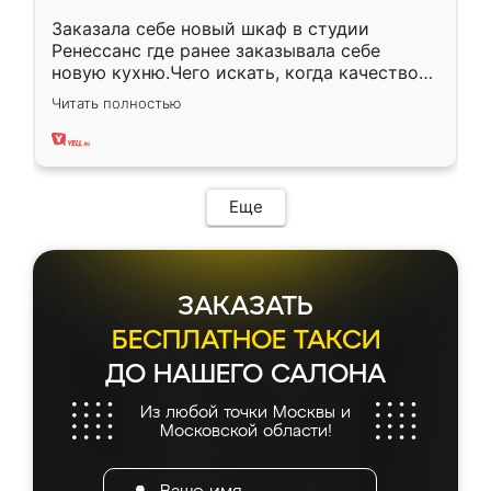
Заказала себе новый шкаф в студии
Ренессанс где ранее заказывала себе
новую кухню.Чего искать, когда качеством
вполне довольна. Служит кухня уже почти
Читать полностью
два года, нареканий нет.
Еще
ЗАКАЗАТЬ
БЕСПЛАТНОЕ ТАКСИ
ДО НАШЕГО САЛОНА
Из любой точки Москвы и
Московской области!