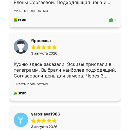
Елены Сергеевой. Подходяшщая цена и
короткие сроки изготовления. Приехавший
Читать полностью
для замера сотрудник Владислав
предложил по моему эскизу самый
1
подходящий вариант шкафа. Немного его
видоизменил, получилось даже лучше, чем
я хотела.
Ярослава
3 августа 2026
Кухню здесь заказали. Эскизы прислали в
телеграмм. Выбрали наиболее подходящий.
Согласовали день для замера. Через 3
недели кухня была уже готова. Остались
Читать полностью
довольны работой. Спасибо Ренессанс
мебель за качественную работу!
yaroslava1986
3 августа 2026