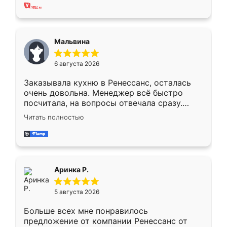
хорошее сборка достаточно быстрая,
также адекватные цены. До этого
сравнивал с разными конкурентами в этом
сегменте ,выбор у конкурентов куда
Мальвина
меньше, здесь же он более разнообразный.
Мне нравится ,если что-то потребуется из
6 августа 2026
мебели буду заказывать только здесь.
Заказывала кухню в Ренессанс, осталась
очень довольна. Менеджер всё быстро
посчитала, на вопросы отвечала сразу.
Замерщик приехал в субботу, подошёл к
Читать полностью
делу со всей ответственностью. Собрали
за день, ребята работали аккуратно, даже
пыли почти не было. Качество отличное,
ящики ходят плавно, ничего не скрипит.
Всё подошло как влитое.
Аринка Р.
5 августа 2026
Больше всех мне понравилось
предложение от компании Ренессанс от