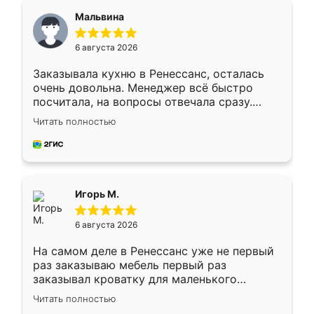
Мальвина
6 августа 2026
Заказывала кухню в Ренессанс, осталась
очень довольна. Менеджер всё быстро
посчитала, на вопросы отвечала сразу.
Замерщик приехал в субботу, подошёл к
Читать полностью
делу со всей ответственностью. Собрали
за день, ребята работали аккуратно, даже
пыли почти не было. Качество отличное,
ящики ходят плавно, ничего не скрипит.
Всё подошло как влитое.
Игорь М.
6 августа 2026
На самом деле в Ренессанс уже не первый
раз заказываю мебель первый раз
заказывал кроватку для маленького
ребёнка при его рождении ,во второй раз
Читать полностью
заказал шкаф-купе. По качеству очень