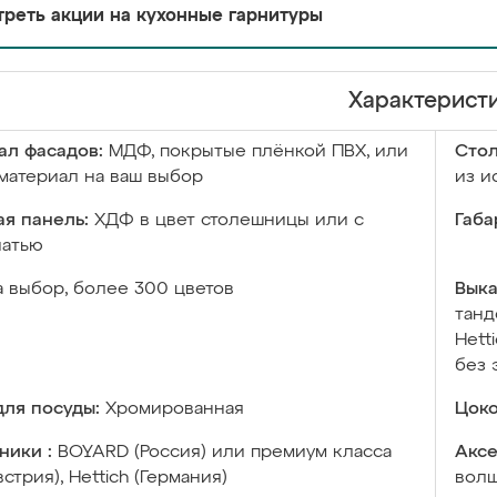
реть акции на кухонные гарнитуры
Характерист
ал фасадов:
МДФ, покрытые плёнкой ПВХ, или
Сто
материал на ваш выбор
из и
я панель:
ХДФ в цвет столешницы или с
Габа
чатью
а выбор, более 300 цветов
Выка
танд
Hett
без 
ля посуды:
Хромированная
Цоко
ники :
BOYARD (Россия) или премиум класса
Аксе
встрия), Hettich (Германия)
волш