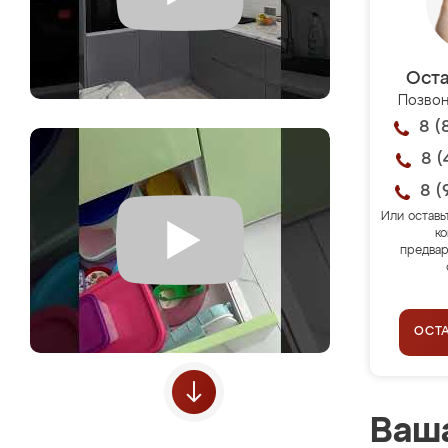
Оста
Позвон
8 (
8 (
8 (
Или оставь
ко
предвар
ОСТ
Ваша