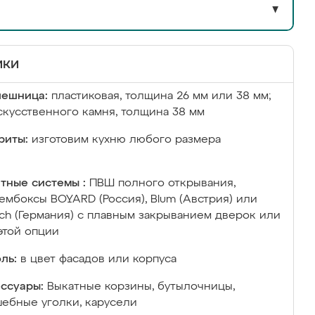
▼
ики
лешница:
пластиковая, толщина 26 мм или 38 мм;
скусственного камня, толщина 38 мм
риты:
изготовим кухню любого размера
тные системы :
ПВШ полного открывания,
ембоксы BOYARD (Россия), Blum (Австрия) или
ich (Германия) с плавным закрыванием дверок или
этой опции
ль:
в цвет фасадов или корпуса
ссуары:
Выкатные корзины, бутылочницы,
ебные уголки, карусели