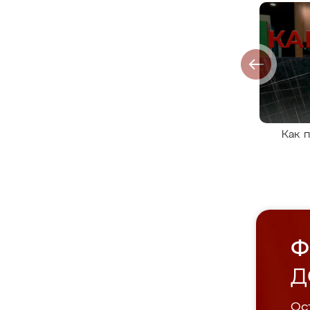
Как 
Ф
Д
Ост