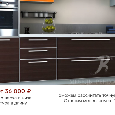
от 36 000 ₽
Поможем рассчитать точну
тр
верха и низа
Ответим менее, чем за 
тура в длину