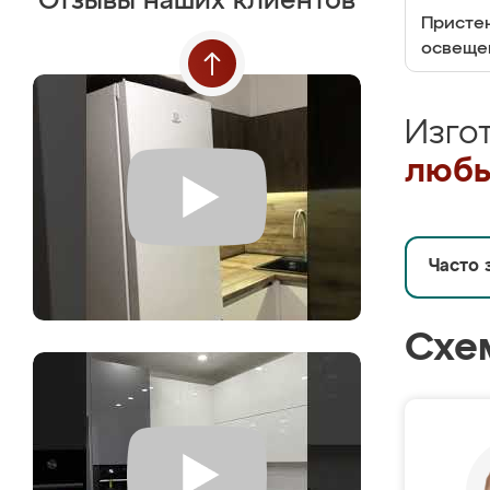
Отзывы наших клиентов
Пристен
освеще
Изго
любы
Часто 
Схе