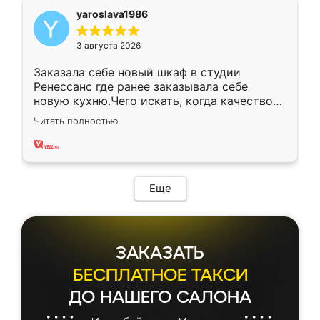
yaroslava1986
3 августа 2026
Заказала себе новый шкаф в студии
Ренессанс где ранее заказывала себе
новую кухню.Чего искать, когда качеством
вполне довольна. Служит кухня уже почти
Читать полностью
два года, нареканий нет.
Еще
ЗАКАЗАТЬ
БЕСПЛАТНОЕ ТАКСИ
ДО НАШЕГО САЛОНА