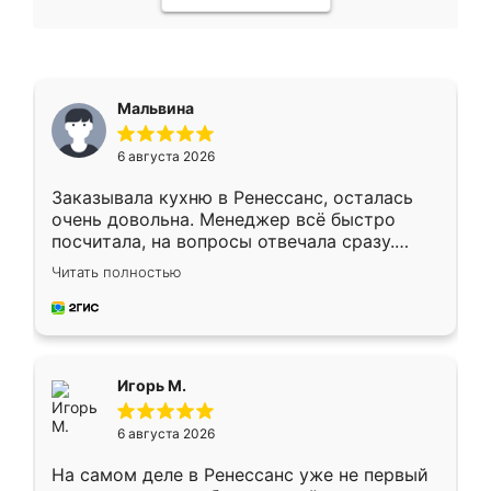
Мальвина
6 августа 2026
Заказывала кухню в Ренессанс, осталась
очень довольна. Менеджер всё быстро
посчитала, на вопросы отвечала сразу.
Замерщик приехал в субботу, подошёл к
Читать полностью
делу со всей ответственностью. Собрали
за день, ребята работали аккуратно, даже
пыли почти не было. Качество отличное,
ящики ходят плавно, ничего не скрипит.
Всё подошло как влитое.
Игорь М.
6 августа 2026
На самом деле в Ренессанс уже не первый