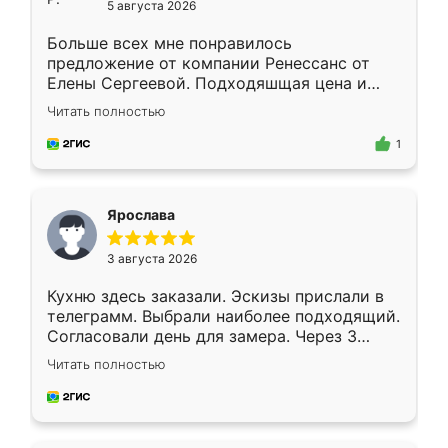
5 августа 2026
Больше всех мне понравилось
предложение от компании Ренессанс от
Елены Сергеевой. Подходяшщая цена и
короткие сроки изготовления. Приехавший
Читать полностью
для замера сотрудник Владислав
предложил по моему эскизу самый
1
подходящий вариант шкафа. Немного его
видоизменил, получилось даже лучше, чем
я хотела.
Ярослава
3 августа 2026
Кухню здесь заказали. Эскизы прислали в
телеграмм. Выбрали наиболее подходящий.
Согласовали день для замера. Через 3
недели кухня была уже готова. Остались
Читать полностью
довольны работой. Спасибо Ренессанс
мебель за качественную работу!