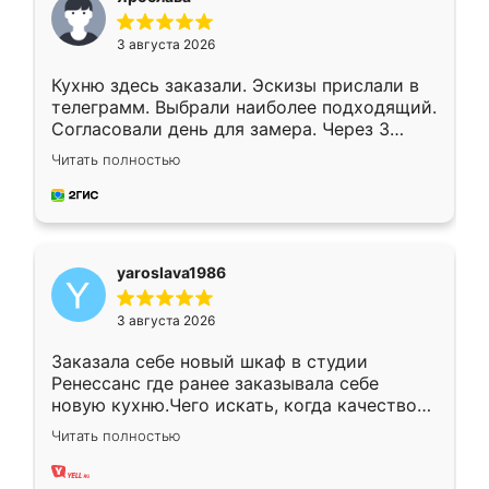
3 августа 2026
Кухню здесь заказали. Эскизы прислали в
телеграмм. Выбрали наиболее подходящий.
Согласовали день для замера. Через 3
недели кухня была уже готова. Остались
Читать полностью
довольны работой. Спасибо Ренессанс
мебель за качественную работу!
yaroslava1986
3 августа 2026
Заказала себе новый шкаф в студии
Ренессанс где ранее заказывала себе
новую кухню.Чего искать, когда качеством
вполне довольна. Служит кухня уже почти
Читать полностью
два года, нареканий нет.