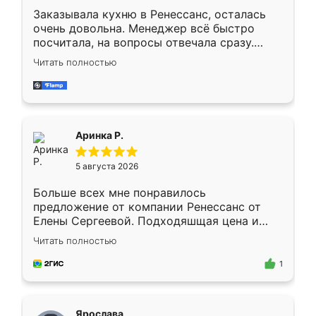
Заказывала кухню в Ренессанс, осталась
очень довольна. Менеджер всё быстро
посчитала, на вопросы отвечала сразу.
Замерщик приехал в субботу, подошёл к
Читать полностью
делу со всей ответственностью. Собрали
за день, ребята работали аккуратно, даже
пыли почти не было. Качество отличное,
ящики ходят плавно, ничего не скрипит.
Всё подошло как влитое.
Аринка Р.
5 августа 2026
Больше всех мне понравилось
предложение от компании Ренессанс от
Елены Сергеевой. Подходяшщая цена и
короткие сроки изготовления. Приехавший
Читать полностью
для замера сотрудник Владислав
предложил по моему эскизу самый
1
подходящий вариант шкафа. Немного его
видоизменил, получилось даже лучше, чем
я хотела.
Ярослава