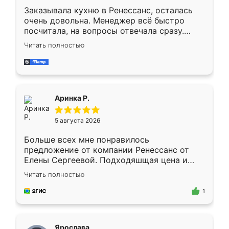
Заказывала кухню в Ренессанс, осталась
очень довольна. Менеджер всё быстро
посчитала, на вопросы отвечала сразу.
Замерщик приехал в субботу, подошёл к
Читать полностью
делу со всей ответственностью. Собрали
за день, ребята работали аккуратно, даже
пыли почти не было. Качество отличное,
ящики ходят плавно, ничего не скрипит.
Всё подошло как влитое.
Аринка Р.
5 августа 2026
Больше всех мне понравилось
предложение от компании Ренессанс от
Елены Сергеевой. Подходяшщая цена и
короткие сроки изготовления. Приехавший
Читать полностью
для замера сотрудник Владислав
предложил по моему эскизу самый
1
подходящий вариант шкафа. Немного его
видоизменил, получилось даже лучше, чем
я хотела.
Ярослава