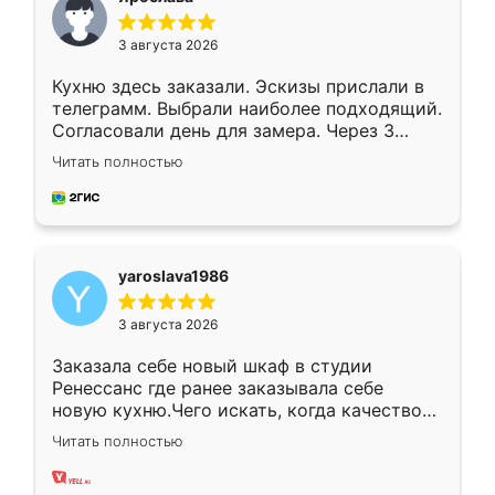
3 августа 2026
Кухню здесь заказали. Эскизы прислали в
телеграмм. Выбрали наиболее подходящий.
Согласовали день для замера. Через 3
недели кухня была уже готова. Остались
Читать полностью
довольны работой. Спасибо Ренессанс
мебель за качественную работу!
yaroslava1986
3 августа 2026
Заказала себе новый шкаф в студии
Ренессанс где ранее заказывала себе
новую кухню.Чего искать, когда качеством
вполне довольна. Служит кухня уже почти
Читать полностью
два года, нареканий нет.