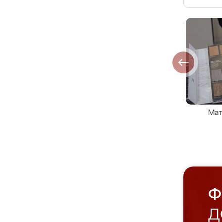
Мат
Ф
Д