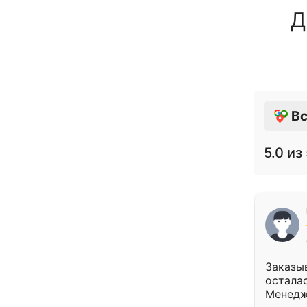
Д
Вс
5.0
из 
Заказыв
осталас
Менедж