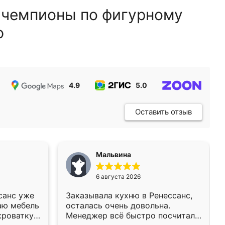
 чемпионы по фигурному
ю
4.9
5.0
5.0
Оставить отзыв
Мальвина
6 августа 2026
санс уже
Заказывала кухню в Ренессанс,
аю мебель
осталась очень довольна.
кроватку
Менеджер всё быстро посчитала,