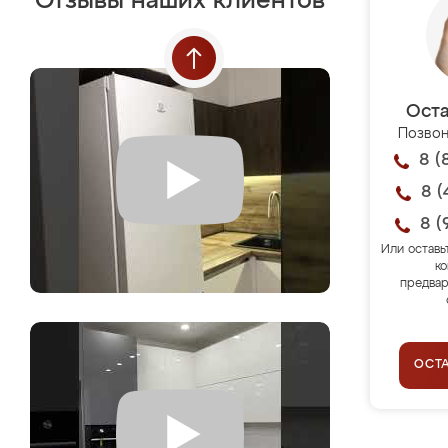
Отзывы наших клиентов
Оста
Позвон
8 (
8 (
8 (
Или оставь
ко
предвар
ОСТ