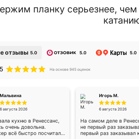
ержим планку серьезнее, чем
катани
е отзывы
5.0
5.0
5.0
5
На основе
945
оценок
Мальвина
Игорь М.
6 августа 2026
6 августа 2026
ала кухню в Ренессанс,
На самом деле в Ренес
ь очень довольна.
не первый раз заказыв
ер всё быстро посчитала,
первый раз заказывал 