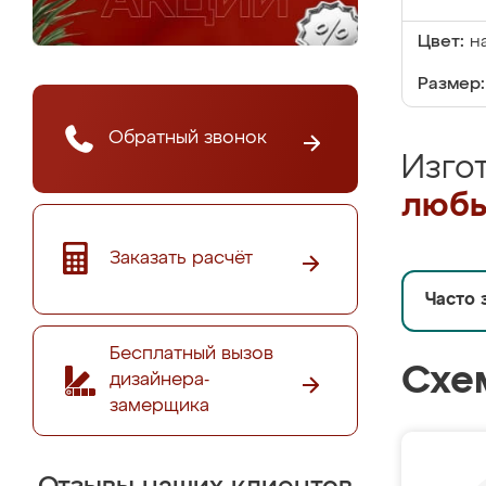
Цвет:
н
Размер:
Обратный звонок
Изго
любы
Заказать расчёт
Часто 
Бесплатный вызов
Схе
дизайнера-
замерщика