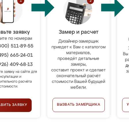
вьте заявку
Замер и расчет
ите по номерам
Дизайнер-замерщик
800) 511-89-55
приедет к Вам с каталогом
материалов,
Вы
495) 665-24-01
проведёт детальные
р
926) 409-68-13
замеры,
д
составит проект и сделает
з
те заявку на сайте для
окончательный расчёт
нсультации и
стоимости Вашей будущей
ительного расчёта
стоимости.
мебели.
ВЫЗВАТЬ ЗАМЕРЩИКА
АВИТЬ ЗАЯВКУ