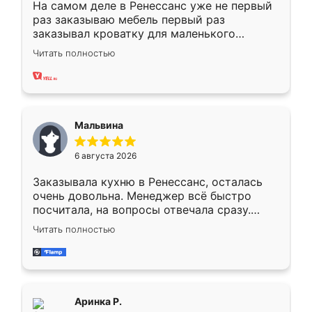
На самом деле в Ренессанс уже не первый
раз заказываю мебель первый раз
заказывал кроватку для маленького
ребёнка при его рождении ,во второй раз
Читать полностью
заказал шкаф-купе. По качеству очень
хорошее сборка достаточно быстрая,
также адекватные цены. До этого
сравнивал с разными конкурентами в этом
сегменте ,выбор у конкурентов куда
Мальвина
меньше, здесь же он более разнообразный.
Мне нравится ,если что-то потребуется из
6 августа 2026
мебели буду заказывать только здесь.
Заказывала кухню в Ренессанс, осталась
очень довольна. Менеджер всё быстро
посчитала, на вопросы отвечала сразу.
Замерщик приехал в субботу, подошёл к
Читать полностью
делу со всей ответственностью. Собрали
за день, ребята работали аккуратно, даже
пыли почти не было. Качество отличное,
ящики ходят плавно, ничего не скрипит.
Всё подошло как влитое.
Аринка Р.