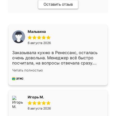
Оставить отзыв
Мальвина
6 августа 2026
Заказывала кухню в Ренессанс, осталась
очень довольна. Менеджер всё быстро
посчитала, на вопросы отвечала сразу.
Замерщик приехал в субботу, подошёл к
Читать полностью
делу со всей ответственностью. Собрали
за день, ребята работали аккуратно, даже
пыли почти не было. Качество отличное,
ящики ходят плавно, ничего не скрипит.
Всё подошло как влитое.
Игорь М.
6 августа 2026