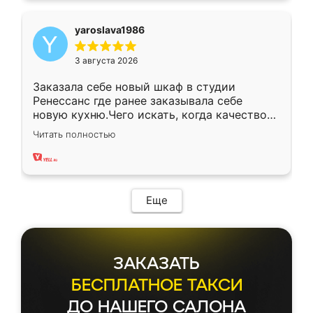
yaroslava1986
3 августа 2026
Заказала себе новый шкаф в студии
Ренессанс где ранее заказывала себе
новую кухню.Чего искать, когда качеством
вполне довольна. Служит кухня уже почти
Читать полностью
два года, нареканий нет.
Еще
ЗАКАЗАТЬ
БЕСПЛАТНОЕ ТАКСИ
ДО НАШЕГО САЛОНА