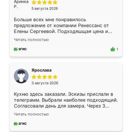
5 августа 2026
Больше всех мне понравилось
предложение от компании Ренессанс от
Елены Сергеевой. Подходяшщая цена и
короткие сроки изготовления. Приехавший
Читать полностью
для замера сотрудник Владислав
предложил по моему эскизу самый
1
подходящий вариант шкафа. Немного его
видоизменил, получилось даже лучше, чем
я хотела.
Ярослава
3 августа 2026
Кухню здесь заказали. Эскизы прислали в
телеграмм. Выбрали наиболее подходящий.
Согласовали день для замера. Через 3
недели кухня была уже готова. Остались
Читать полностью
довольны работой. Спасибо Ренессанс
мебель за качественную работу!