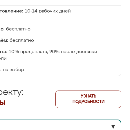
товление:
10-14 рабочих дней
р:
бесплатно
ём:
бесплатно
та:
10% предоплата, 90% после доставки
ели
:
на выбор
екту:
УЗНАТЬ
лы
ПОДРОБНОСТИ
▼