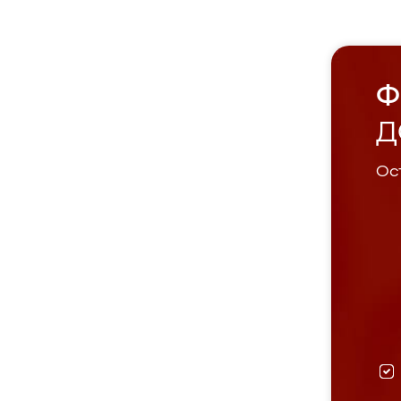
Ф
Д
Ост