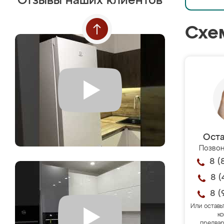
Отзывы наших клиентов
Схе
Оста
Позвон
8 (
8 (
8 (
Или оставь
ко
предвар