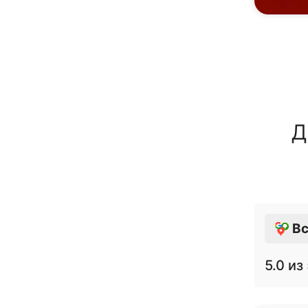
Д
Вс
5.0
из 