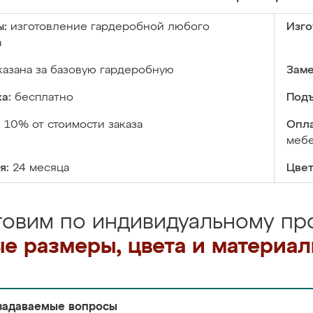
ы:
изготовление гардеробной любого
Изго
а
казана за базовую гардеробную
Заме
а:
бесплатно
Подъ
:
10% от стоимости заказа
Опла
меб
я:
24 месяца
Цвет
товим по индивидуальному про
е размеры, цвета и материа
задаваемые вопросы