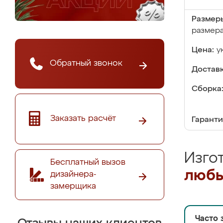
Размер
размер
Цена:
у
Обратный звонок
Доставк
Сборка
Заказать расчёт
Гаранти
Изго
Бесплатный вызов
любы
дизайнера-
замерщика
Часто 