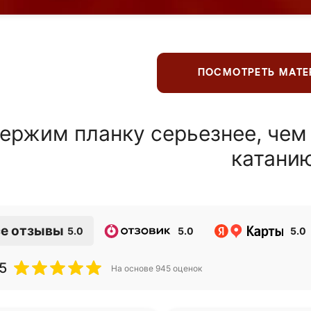
ПОСМОТРЕТЬ МАТ
ержим планку серьезнее, чем
катани
е отзывы
5.0
5.0
5.0
5
На основе
945
оценок