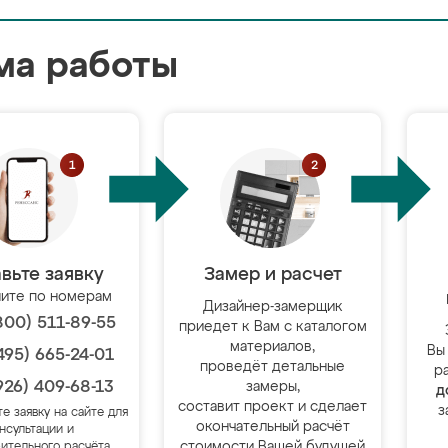
ма работы
вьте заявку
Замер и расчет
ите по номерам
Дизайнер-замерщик
800) 511-89-55
приедет к Вам с каталогом
материалов,
Вы
495) 665-24-01
проведёт детальные
р
926) 409-68-13
замеры,
д
составит проект и сделает
з
те заявку на сайте для
окончательный расчёт
нсультации и
стоимости Вашей будущей
ительного расчёта