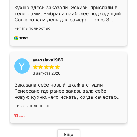
Кухню здесь заказали. Эскизы прислали в
телеграмм. Выбрали наиболее подходящий.
Согласовали день для замера. Через 3
недели кухня была уже готова. Остались
Читать полностью
довольны работой. Спасибо Ренессанс
мебель за качественную работу!
yaroslava1986
3 августа 2026
Заказала себе новый шкаф в студии
Ренессанс где ранее заказывала себе
новую кухню.Чего искать, когда качеством
вполне довольна. Служит кухня уже почти
Читать полностью
два года, нареканий нет.
Еще