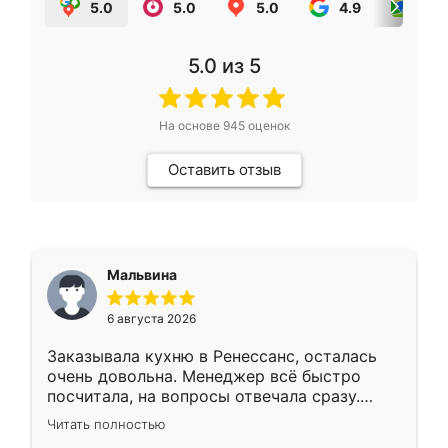
5.0
5.0
5.0
4.9
5.0
5.0
из 5
На основе
945
оценок
Оставить отзыв
Мальвина
6 августа 2026
Заказывала кухню в Ренессанс, осталась
очень довольна. Менеджер всё быстро
посчитала, на вопросы отвечала сразу.
Замерщик приехал в субботу, подошёл к
Читать полностью
делу со всей ответственностью. Собрали