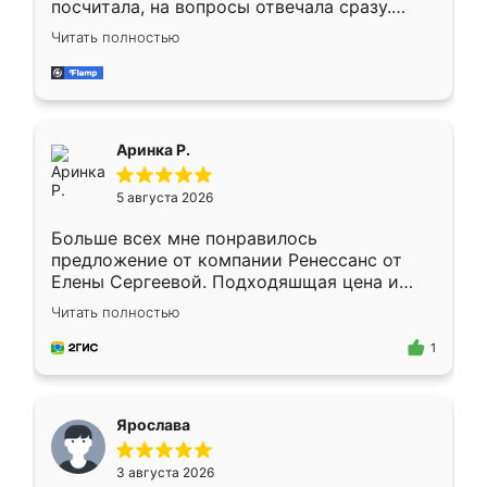
посчитала, на вопросы отвечала сразу.
Замерщик приехал в субботу, подошёл к
Читать полностью
делу со всей ответственностью. Собрали
за день, ребята работали аккуратно, даже
пыли почти не было. Качество отличное,
ящики ходят плавно, ничего не скрипит.
Всё подошло как влитое.
Аринка Р.
5 августа 2026
Больше всех мне понравилось
предложение от компании Ренессанс от
Елены Сергеевой. Подходяшщая цена и
короткие сроки изготовления. Приехавший
Читать полностью
для замера сотрудник Владислав
предложил по моему эскизу самый
1
подходящий вариант шкафа. Немного его
видоизменил, получилось даже лучше, чем
я хотела.
Ярослава
3 августа 2026