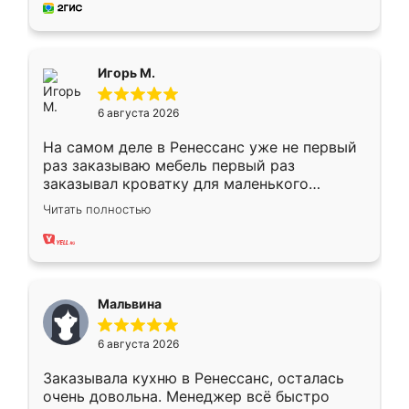
за день, ребята работали аккуратно, даже
пыли почти не было. Качество отличное,
ящики ходят плавно, ничего не скрипит.
Всё подошло как влитое.
Игорь М.
6 августа 2026
На самом деле в Ренессанс уже не первый
раз заказываю мебель первый раз
заказывал кроватку для маленького
ребёнка при его рождении ,во второй раз
Читать полностью
заказал шкаф-купе. По качеству очень
хорошее сборка достаточно быстрая,
также адекватные цены. До этого
сравнивал с разными конкурентами в этом
сегменте ,выбор у конкурентов куда
Мальвина
меньше, здесь же он более разнообразный.
Мне нравится ,если что-то потребуется из
6 августа 2026
мебели буду заказывать только здесь.
Заказывала кухню в Ренессанс, осталась
очень довольна. Менеджер всё быстро