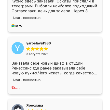
Кухню здесь заказали. Эскизы прислали в
телеграмм. Выбрали наиболее подходящий.
Согласовали день для замера. Через 3
недели кухня была уже готова. Остались
Читать полностью
довольны работой. Спасибо Ренессанс
мебель за качественную работу!
yaroslava1986
3 августа 2026
Заказала себе новый шкаф в студии
Ренессанс где ранее заказывала себе
новую кухню.Чего искать, когда качеством
вполне довольна. Служит кухня уже почти
Читать полностью
два года, нареканий нет.
Ярослава