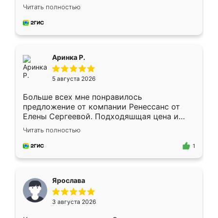
Замерщик приехал в субботу, подошёл к
Читать полностью
делу со всей ответственностью. Собрали
за день, ребята работали аккуратно, даже
пыли почти не было. Качество отличное,
ящики ходят плавно, ничего не скрипит.
Всё подошло как влитое.
Аринка Р.
5 августа 2026
Больше всех мне понравилось
предложение от компании Ренессанс от
Елены Сергеевой. Подходяшщая цена и
короткие сроки изготовления. Приехавший
Читать полностью
для замера сотрудник Владислав
предложил по моему эскизу самый
1
подходящий вариант шкафа. Немного его
видоизменил, получилось даже лучше, чем
я хотела.
Ярослава
3 августа 2026