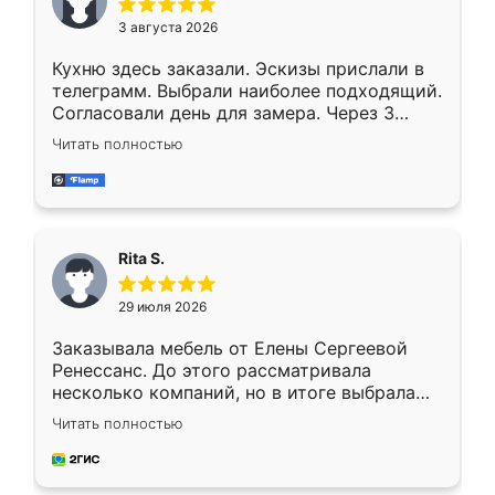
3 августа 2026
Кухню здесь заказали. Эскизы прислали в
телеграмм. Выбрали наиболее подходящий.
Согласовали день для замера. Через 3
недели кухня была уже готова. Остались
Читать полностью
довольны работой. Спасибо Ренессанс
мебель за качественную работу!
Rita S.
29 июля 2026
Заказывала мебель от Елены Сергеевой
Ренессанс. До этого рассматривала
несколько компаний, но в итоге выбрала
эту. Сначала обговорили условия, потом
Читать полностью
приехал замерщик, всё спокойно объяснил
и снял размеры. Изготовили в срок, с
доставкой тоже никаких проблем не