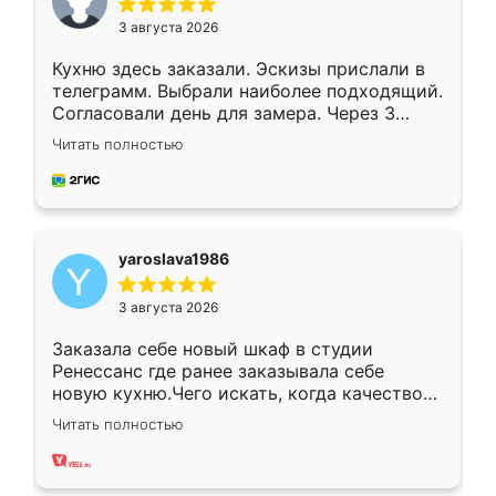
3 августа 2026
Кухню здесь заказали. Эскизы прислали в
телеграмм. Выбрали наиболее подходящий.
Согласовали день для замера. Через 3
недели кухня была уже готова. Остались
Читать полностью
довольны работой. Спасибо Ренессанс
мебель за качественную работу!
yaroslava1986
3 августа 2026
Заказала себе новый шкаф в студии
Ренессанс где ранее заказывала себе
новую кухню.Чего искать, когда качеством
вполне довольна. Служит кухня уже почти
Читать полностью
два года, нареканий нет.