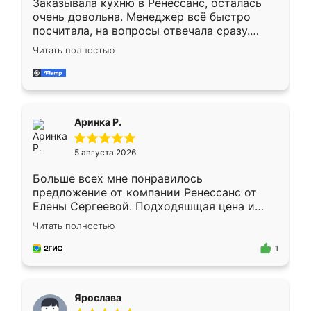
Заказывала кухню в Ренессанс, осталась
очень довольна. Менеджер всё быстро
посчитала, на вопросы отвечала сразу.
Замерщик приехал в субботу, подошёл к
Читать полностью
делу со всей ответственностью. Собрали
за день, ребята работали аккуратно, даже
пыли почти не было. Качество отличное,
ящики ходят плавно, ничего не скрипит.
Всё подошло как влитое.
Аринка Р.
5 августа 2026
Больше всех мне понравилось
предложение от компании Ренессанс от
Елены Сергеевой. Подходяшщая цена и
короткие сроки изготовления. Приехавший
Читать полностью
для замера сотрудник Владислав
предложил по моему эскизу самый
1
подходящий вариант шкафа. Немного его
видоизменил, получилось даже лучше, чем
я хотела.
Ярослава