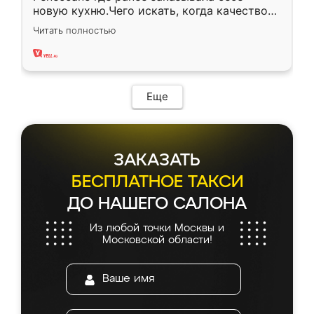
новую кухню.Чего искать, когда качеством
вполне довольна. Служит кухня уже почти
Читать полностью
два года, нареканий нет.
Еще
ЗАКАЗАТЬ
БЕСПЛАТНОЕ ТАКСИ
ДО НАШЕГО САЛОНА
Из любой точки Москвы и
Московской области!