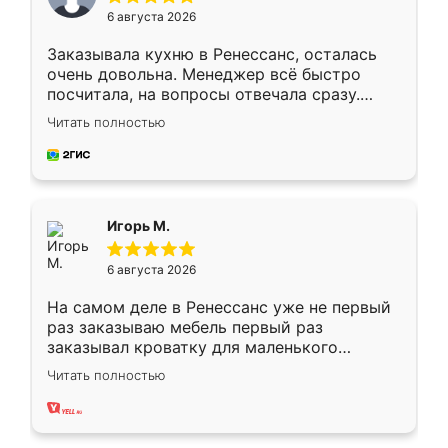
6 августа 2026
Заказывала кухню в Ренессанс, осталась
очень довольна. Менеджер всё быстро
посчитала, на вопросы отвечала сразу.
Замерщик приехал в субботу, подошёл к
Читать полностью
делу со всей ответственностью. Собрали
за день, ребята работали аккуратно, даже
пыли почти не было. Качество отличное,
ящики ходят плавно, ничего не скрипит.
Всё подошло как влитое.
Игорь М.
6 августа 2026
На самом деле в Ренессанс уже не первый
раз заказываю мебель первый раз
заказывал кроватку для маленького
ребёнка при его рождении ,во второй раз
Читать полностью
заказал шкаф-купе. По качеству очень
хорошее сборка достаточно быстрая,
также адекватные цены. До этого
сравнивал с разными конкурентами в этом