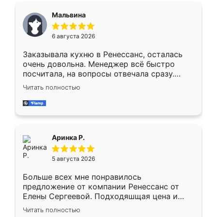
сегменте ,выбор у конкурентов куда
Мальвина
меньше, здесь же он более разнообразный.
Мне нравится ,если что-то потребуется из
6 августа 2026
мебели буду заказывать только здесь.
Заказывала кухню в Ренессанс, осталась
очень довольна. Менеджер всё быстро
посчитала, на вопросы отвечала сразу.
Замерщик приехал в субботу, подошёл к
Читать полностью
делу со всей ответственностью. Собрали
за день, ребята работали аккуратно, даже
пыли почти не было. Качество отличное,
ящики ходят плавно, ничего не скрипит.
Всё подошло как влитое.
Аринка Р.
5 августа 2026
Больше всех мне понравилось
предложение от компании Ренессанс от
Елены Сергеевой. Подходяшщая цена и
короткие сроки изготовления. Приехавший
Читать полностью
для замера сотрудник Владислав