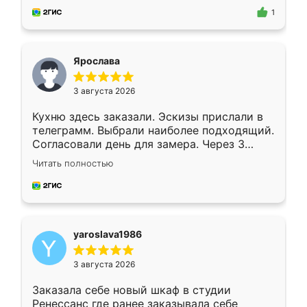
предложил по моему эскизу самый
1
подходящий вариант шкафа. Немного его
видоизменил, получилось даже лучше, чем
я хотела.
Ярослава
3 августа 2026
Кухню здесь заказали. Эскизы прислали в
телеграмм. Выбрали наиболее подходящий.
Согласовали день для замера. Через 3
недели кухня была уже готова. Остались
Читать полностью
довольны работой. Спасибо Ренессанс
мебель за качественную работу!
yaroslava1986
3 августа 2026
Заказала себе новый шкаф в студии
Ренессанс где ранее заказывала себе