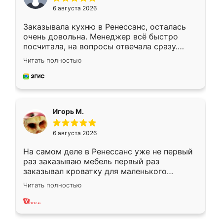
6 августа 2026
Заказывала кухню в Ренессанс, осталась
очень довольна. Менеджер всё быстро
посчитала, на вопросы отвечала сразу.
Замерщик приехал в субботу, подошёл к
Читать полностью
делу со всей ответственностью. Собрали
за день, ребята работали аккуратно, даже
пыли почти не было. Качество отличное,
ящики ходят плавно, ничего не скрипит.
Всё подошло как влитое.
Игорь М.
6 августа 2026
На самом деле в Ренессанс уже не первый
раз заказываю мебель первый раз
заказывал кроватку для маленького
ребёнка при его рождении ,во второй раз
Читать полностью
заказал шкаф-купе. По качеству очень
хорошее сборка достаточно быстрая,
также адекватные цены. До этого
сравнивал с разными конкурентами в этом