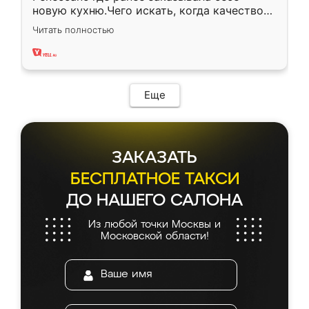
новую кухню.Чего искать, когда качеством
вполне довольна. Служит кухня уже почти
Читать полностью
два года, нареканий нет.
Еще
ЗАКАЗАТЬ
БЕСПЛАТНОЕ ТАКСИ
ДО НАШЕГО САЛОНА
Из любой точки Москвы и
Московской области!