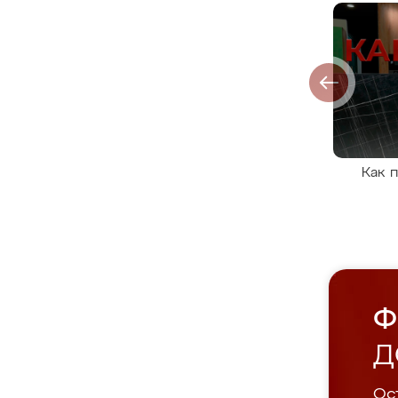
Как 
Ф
Д
Ост