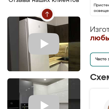
Отзывы наших клиентов
Пристен
освеще
Изго
любы
Часто 
Схе