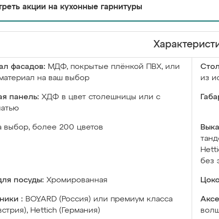
реть акции на кухонные гарнитуры
Характерист
ал фасадов:
МДФ, покрытые плёнкой ПВХ, или
Сто
материал на ваш выбор
из и
я панель:
ХДФ в цвет столешницы или с
Габа
чатью
а выбор, более 200 цветов
Выка
танд
Hett
без 
ля посуды:
Хромированная
Цоко
ники :
BOYARD (Россия) или премиум класса
Аксе
встрия), Hettich (Германия)
волш