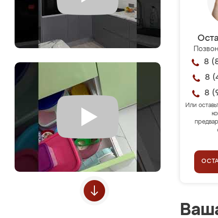
Оста
Позвон
8 (
8 (
8 (
Или оставь
ко
предвар
ОСТ
Ваша