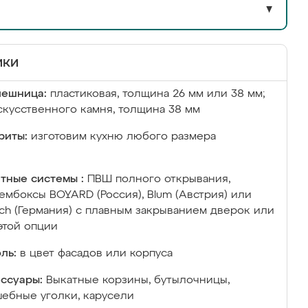
▼
ики
лешница:
пластиковая, толщина 26 мм или 38 мм;
скусственного камня, толщина 38 мм
риты:
изготовим кухню любого размера
тные системы :
ПВШ полного открывания,
ембоксы BOYARD (Россия), Blum (Австрия) или
ich (Германия) с плавным закрыванием дверок или
этой опции
ль:
в цвет фасадов или корпуса
ссуары:
Выкатные корзины, бутылочницы,
ебные уголки, карусели