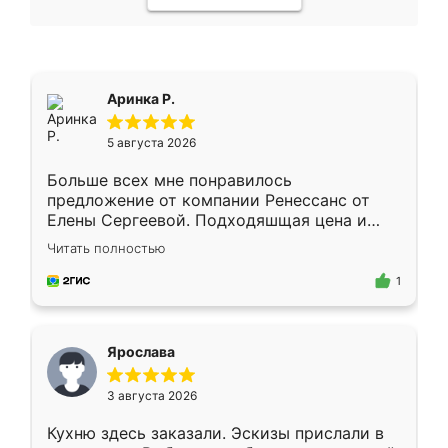
Аринка Р.
5 августа 2026
Больше всех мне понравилось
предложение от компании Ренессанс от
Елены Сергеевой. Подходяшщая цена и
короткие сроки изготовления. Приехавший
Читать полностью
для замера сотрудник Владислав
предложил по моему эскизу самый
1
подходящий вариант шкафа. Немного его
видоизменил, получилось даже лучше, чем
я хотела.
Ярослава
3 августа 2026
Кухню здесь заказали. Эскизы прислали в