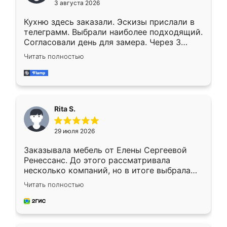
3 августа 2026
Кухню здесь заказали. Эскизы прислали в
телеграмм. Выбрали наиболее подходящий.
Согласовали день для замера. Через 3
недели кухня была уже готова. Остались
Читать полностью
довольны работой. Спасибо Ренессанс
мебель за качественную работу!
Rita S.
29 июля 2026
Заказывала мебель от Елены Сергеевой
Ренессанс. До этого рассматривала
несколько компаний, но в итоге выбрала
эту. Сначала обговорили условия, потом
Читать полностью
приехал замерщик, всё спокойно объяснил
и снял размеры. Изготовили в срок, с
доставкой тоже никаких проблем не
возникло. Сборку выполнили аккуратно,