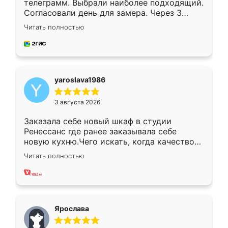
телеграмм. Выбрали наиболее подходящий.
Согласовали день для замера. Через 3
недели кухня была уже готова. Остались
Читать полностью
довольны работой. Спасибо Ренессанс
мебель за качественную работу!
yaroslava1986
3 августа 2026
Заказала себе новый шкаф в студии
Ренессанс где ранее заказывала себе
новую кухню.Чего искать, когда качеством
вполне довольна. Служит кухня уже почти
Читать полностью
два года, нареканий нет.
Ярослава