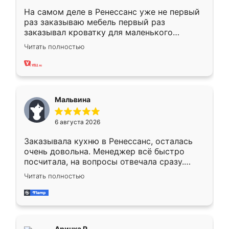
На самом деле в Ренессанс уже не первый
раз заказываю мебель первый раз
заказывал кроватку для маленького
ребёнка при его рождении ,во второй раз
Читать полностью
заказал шкаф-купе. По качеству очень
хорошее сборка достаточно быстрая,
также адекватные цены. До этого
сравнивал с разными конкурентами в этом
сегменте ,выбор у конкурентов куда
Мальвина
меньше, здесь же он более разнообразный.
Мне нравится ,если что-то потребуется из
6 августа 2026
мебели буду заказывать только здесь.
Заказывала кухню в Ренессанс, осталась
очень довольна. Менеджер всё быстро
посчитала, на вопросы отвечала сразу.
Замерщик приехал в субботу, подошёл к
Читать полностью
делу со всей ответственностью. Собрали
за день, ребята работали аккуратно, даже
пыли почти не было. Качество отличное,
ящики ходят плавно, ничего не скрипит.
Всё подошло как влитое.
Аринка Р.