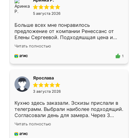
5 августа 2026
Больше всех мне понравилось
предложение от компании Ренессанс от
Елены Сергеевой. Подходяшщая цена и
короткие сроки изготовления. Приехавший
Читать полностью
для замера сотрудник Владислав
предложил по моему эскизу самый
1
подходящий вариант шкафа. Немного его
видоизменил, получилось даже лучше, чем
я хотела.
Ярослава
3 августа 2026
Кухню здесь заказали. Эскизы прислали в
телеграмм. Выбрали наиболее подходящий.
Согласовали день для замера. Через 3
недели кухня была уже готова. Остались
Читать полностью
довольны работой. Спасибо Ренессанс
мебель за качественную работу!