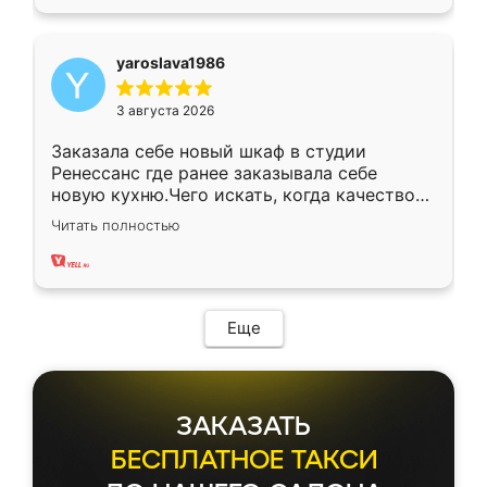
yaroslava1986
3 августа 2026
Заказала себе новый шкаф в студии
Ренессанс где ранее заказывала себе
новую кухню.Чего искать, когда качеством
вполне довольна. Служит кухня уже почти
Читать полностью
два года, нареканий нет.
Еще
ЗАКАЗАТЬ
БЕСПЛАТНОЕ ТАКСИ