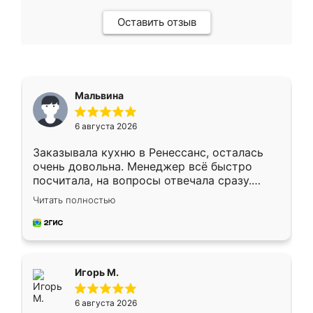
Оставить отзыв
Мальвина
6 августа 2026
Заказывала кухню в Ренессанс, осталась
очень довольна. Менеджер всё быстро
посчитала, на вопросы отвечала сразу.
Замерщик приехал в субботу, подошёл к
Читать полностью
делу со всей ответственностью. Собрали
за день, ребята работали аккуратно, даже
пыли почти не было. Качество отличное,
ящики ходят плавно, ничего не скрипит.
Всё подошло как влитое.
Игорь М.
6 августа 2026