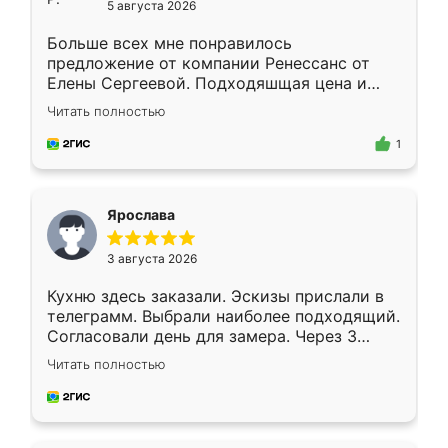
5 августа 2026
Больше всех мне понравилось
предложение от компании Ренессанс от
Елены Сергеевой. Подходяшщая цена и
короткие сроки изготовления. Приехавший
Читать полностью
для замера сотрудник Владислав
предложил по моему эскизу самый
1
подходящий вариант шкафа. Немного его
видоизменил, получилось даже лучше, чем
я хотела.
Ярослава
3 августа 2026
Кухню здесь заказали. Эскизы прислали в
телеграмм. Выбрали наиболее подходящий.
Согласовали день для замера. Через 3
недели кухня была уже готова. Остались
Читать полностью
довольны работой. Спасибо Ренессанс
мебель за качественную работу!