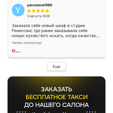
yaroslava1986
3 августа 2026
Заказала себе новый шкаф в студии
Ренессанс где ранее заказывала себе
новую кухню.Чего искать, когда качеством
вполне довольна. Служит кухня уже почти
Читать полностью
два года, нареканий нет.
Еще
ЗАКАЗАТЬ
БЕСПЛАТНОЕ ТАКСИ
ДО НАШЕГО САЛОНА