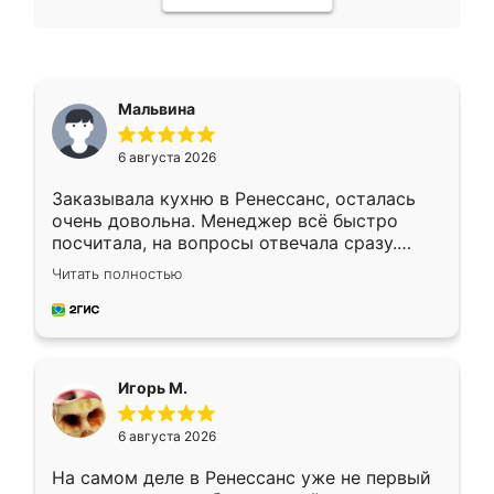
Мальвина
6 августа 2026
Заказывала кухню в Ренессанс, осталась
очень довольна. Менеджер всё быстро
посчитала, на вопросы отвечала сразу.
Замерщик приехал в субботу, подошёл к
Читать полностью
делу со всей ответственностью. Собрали
за день, ребята работали аккуратно, даже
пыли почти не было. Качество отличное,
ящики ходят плавно, ничего не скрипит.
Всё подошло как влитое.
Игорь М.
6 августа 2026
На самом деле в Ренессанс уже не первый