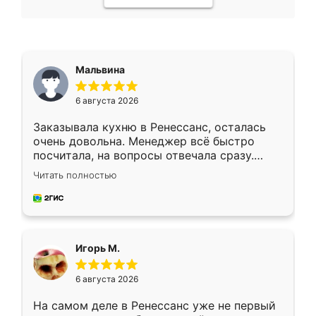
Мальвина
6 августа 2026
Заказывала кухню в Ренессанс, осталась
очень довольна. Менеджер всё быстро
посчитала, на вопросы отвечала сразу.
Замерщик приехал в субботу, подошёл к
Читать полностью
делу со всей ответственностью. Собрали
за день, ребята работали аккуратно, даже
пыли почти не было. Качество отличное,
ящики ходят плавно, ничего не скрипит.
Всё подошло как влитое.
Игорь М.
6 августа 2026
На самом деле в Ренессанс уже не первый