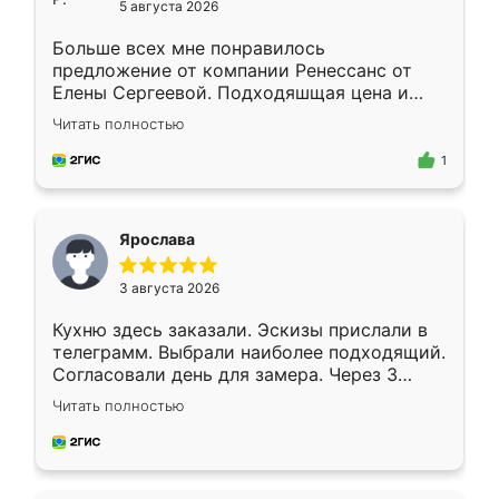
5 августа 2026
Больше всех мне понравилось
предложение от компании Ренессанс от
Елены Сергеевой. Подходяшщая цена и
короткие сроки изготовления. Приехавший
Читать полностью
для замера сотрудник Владислав
предложил по моему эскизу самый
1
подходящий вариант шкафа. Немного его
видоизменил, получилось даже лучше, чем
я хотела.
Ярослава
3 августа 2026
Кухню здесь заказали. Эскизы прислали в
телеграмм. Выбрали наиболее подходящий.
Согласовали день для замера. Через 3
недели кухня была уже готова. Остались
Читать полностью
довольны работой. Спасибо Ренессанс
мебель за качественную работу!