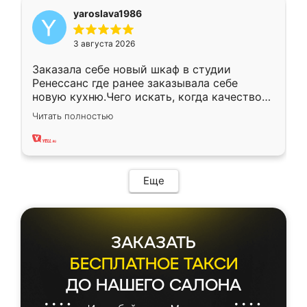
yaroslava1986
3 августа 2026
Заказала себе новый шкаф в студии
Ренессанс где ранее заказывала себе
новую кухню.Чего искать, когда качеством
вполне довольна. Служит кухня уже почти
Читать полностью
два года, нареканий нет.
Еще
ЗАКАЗАТЬ
БЕСПЛАТНОЕ ТАКСИ
ДО НАШЕГО САЛОНА