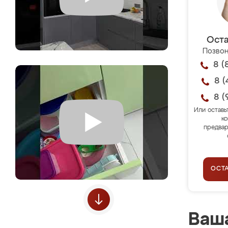
Оста
Позвон
8 (
8 (
8 (
Или оставь
ко
предвар
ОСТ
Ваша