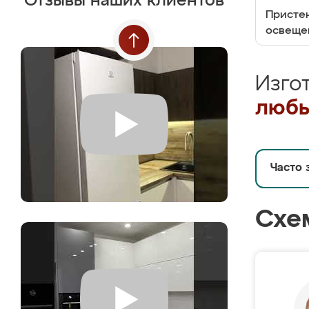
Отзывы наших клиентов
Пристен
освеще
Изго
любы
Часто 
Схе