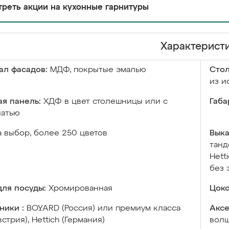
реть акции на кухонные гарнитуры
Характерист
ал фасадов:
МДФ, покрытые эмалью
Сто
из и
я панель:
ХДФ в цвет столешницы или с
Габа
чатью
а выбор, более 250 цветов
Выка
танд
Hett
без 
ля посуды:
Хромированная
Цоко
ники :
BOYARD (Россия) или премиум класса
Аксе
встрия), Hettich (Германия)
волш