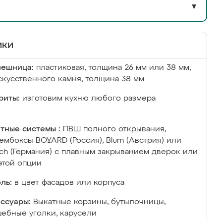
▼
ики
лешница:
пластиковая, толщина 26 мм или 38 мм;
скусственного камня, толщина 38 мм
риты:
изготовим кухню любого размера
тные системы :
ПВШ полного открывания,
ембоксы BOYARD (Россия), Blum (Австрия) или
ich (Германия) с плавным закрыванием дверок или
этой опции
ль:
в цвет фасадов или корпуса
ссуары:
Выкатные корзины, бутылочницы,
ебные уголки, карусели