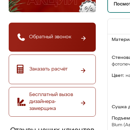
Посмот
Обратный звонок
Матери
Стенова
фотопе
Заказать расчёт
Цвет:
н
Бесплатный вызов
дизайнера-
Сушка д
замерщика
Подъем
Blum (А