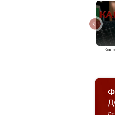
Как 
Ф
Д
Ост