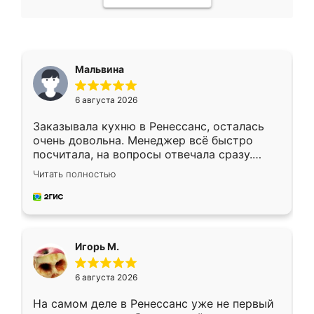
Мальвина
6 августа 2026
Заказывала кухню в Ренессанс, осталась
очень довольна. Менеджер всё быстро
посчитала, на вопросы отвечала сразу.
Замерщик приехал в субботу, подошёл к
Читать полностью
делу со всей ответственностью. Собрали
за день, ребята работали аккуратно, даже
пыли почти не было. Качество отличное,
ящики ходят плавно, ничего не скрипит.
Всё подошло как влитое.
Игорь М.
6 августа 2026
На самом деле в Ренессанс уже не первый