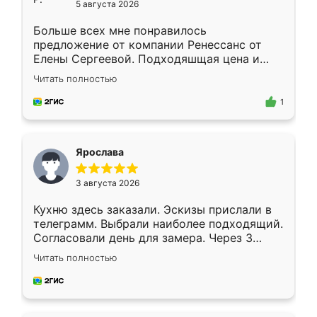
5 августа 2026
Больше всех мне понравилось
предложение от компании Ренессанс от
Елены Сергеевой. Подходяшщая цена и
короткие сроки изготовления. Приехавший
Читать полностью
для замера сотрудник Владислав
предложил по моему эскизу самый
1
подходящий вариант шкафа. Немного его
видоизменил, получилось даже лучше, чем
я хотела.
Ярослава
3 августа 2026
Кухню здесь заказали. Эскизы прислали в
телеграмм. Выбрали наиболее подходящий.
Согласовали день для замера. Через 3
недели кухня была уже готова. Остались
Читать полностью
довольны работой. Спасибо Ренессанс
мебель за качественную работу!