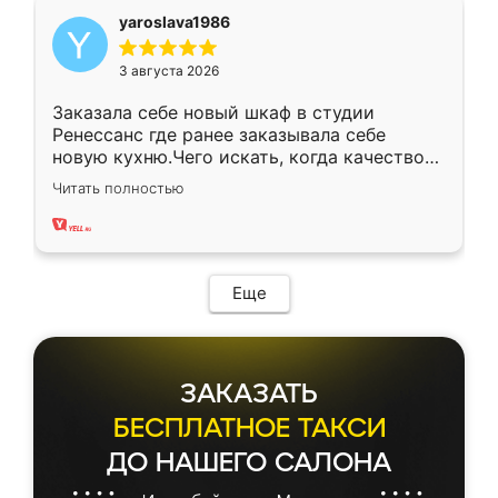
yaroslava1986
3 августа 2026
Заказала себе новый шкаф в студии
Ренессанс где ранее заказывала себе
новую кухню.Чего искать, когда качеством
вполне довольна. Служит кухня уже почти
Читать полностью
два года, нареканий нет.
Еще
ЗАКАЗАТЬ
БЕСПЛАТНОЕ ТАКСИ
ДО НАШЕГО САЛОНА