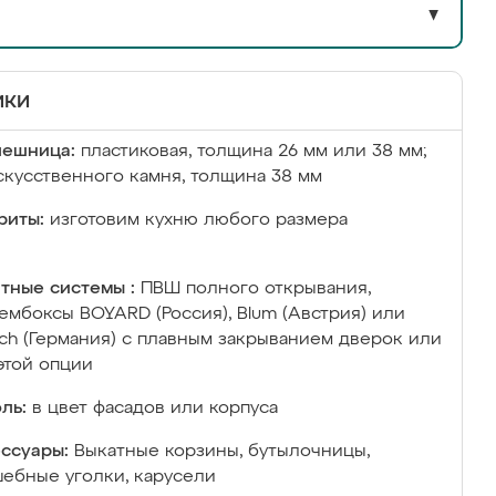
▼
ики
лешница:
пластиковая, толщина 26 мм или 38 мм;
скусственного камня, толщина 38 мм
риты:
изготовим кухню любого размера
тные системы :
ПВШ полного открывания,
ембоксы BOYARD (Россия), Blum (Австрия) или
ich (Германия) с плавным закрыванием дверок или
этой опции
ль:
в цвет фасадов или корпуса
ссуары:
Выкатные корзины, бутылочницы,
ебные уголки, карусели