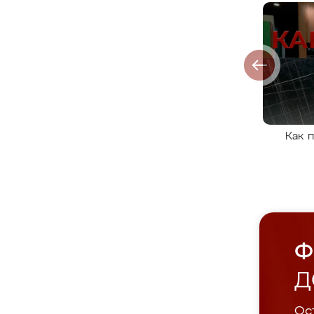
Как 
Ф
Д
Ост