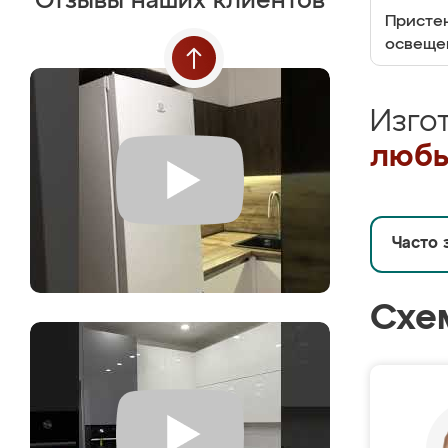
Отзывы наших клиентов
Пристен
освеще
Изго
любы
Часто 
Схе