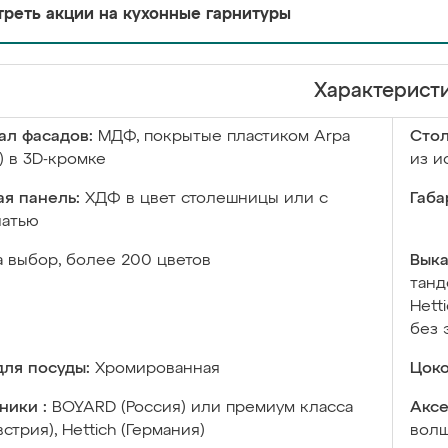
реть акции на кухонные гарнитуры
Характерист
ал фасадов:
МДФ, покрытые пластиком Arpa
Сто
) в 3D-кромке
из и
я панель:
ХДФ в цвет столешницы или с
Габа
чатью
а выбор, более 200 цветов
Выка
танд
Hett
без 
ля посуды:
Хромированная
Цоко
ники :
BOYARD (Россия) или премиум класса
Аксе
встрия), Hettich (Германия)
волш