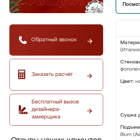
Посмот
Обратный звонок
Матери
(Италия
Стенова
фотопе
Заказать расчёт
Цвет:
н
Бесплатный вызов
дизайнера-
Сушка д
замерщика
Подъем
Blum (А