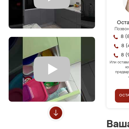
Оста
Позвон
8 (
8 (
8 (
Или оставь
ко
предвар
ОСТ
Ваша