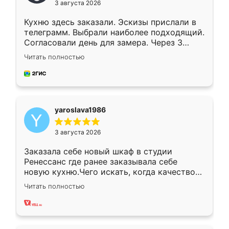
3 августа 2026
Кухню здесь заказали. Эскизы прислали в
телеграмм. Выбрали наиболее подходящий.
Согласовали день для замера. Через 3
недели кухня была уже готова. Остались
Читать полностью
довольны работой. Спасибо Ренессанс
мебель за качественную работу!
yaroslava1986
3 августа 2026
Заказала себе новый шкаф в студии
Ренессанс где ранее заказывала себе
новую кухню.Чего искать, когда качеством
вполне довольна. Служит кухня уже почти
Читать полностью
два года, нареканий нет.