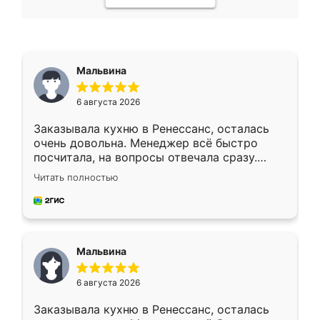
Мальвина
6 августа 2026
Заказывала кухню в Ренессанс, осталась
очень довольна. Менеджер всё быстро
посчитала, на вопросы отвечала сразу.
Замерщик приехал в субботу, подошёл к
Читать полностью
делу со всей ответственностью. Собрали
за день, ребята работали аккуратно, даже
пыли почти не было. Качество отличное,
ящики ходят плавно, ничего не скрипит.
Всё подошло как влитое.
Мальвина
6 августа 2026
Заказывала кухню в Ренессанс, осталась