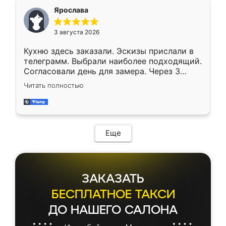
Ярослава
3 августа 2026
Кухню здесь заказали. Эскизы прислали в
телеграмм. Выбрали наиболее подходящий.
Согласовали день для замера. Через 3
недели кухня была уже готова. Остались
Читать полностью
довольны работой. Спасибо Ренессанс
мебель за качественную работу!
Еще
ЗАКАЗАТЬ
БЕСПЛАТНОЕ ТАКСИ
ДО НАШЕГО САЛОНА