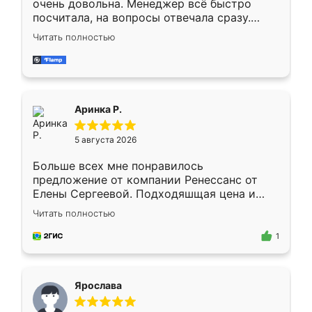
очень довольна. Менеджер всё быстро
посчитала, на вопросы отвечала сразу.
Замерщик приехал в субботу, подошёл к
Читать полностью
делу со всей ответственностью. Собрали
за день, ребята работали аккуратно, даже
пыли почти не было. Качество отличное,
ящики ходят плавно, ничего не скрипит.
Всё подошло как влитое.
Аринка Р.
5 августа 2026
Больше всех мне понравилось
предложение от компании Ренессанс от
Елены Сергеевой. Подходяшщая цена и
короткие сроки изготовления. Приехавший
Читать полностью
для замера сотрудник Владислав
предложил по моему эскизу самый
1
подходящий вариант шкафа. Немного его
видоизменил, получилось даже лучше, чем
я хотела.
Ярослава