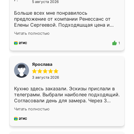
5 августа 2026
Больше всех мне понравилось
предложение от компании Ренессанс от
Елены Сергеевой. Подходяшщая цена и
короткие сроки изготовления. Приехавший
Читать полностью
для замера сотрудник Владислав
предложил по моему эскизу самый
1
подходящий вариант шкафа. Немного его
видоизменил, получилось даже лучше, чем
я хотела.
Ярослава
3 августа 2026
Кухню здесь заказали. Эскизы прислали в
телеграмм. Выбрали наиболее подходящий.
Согласовали день для замера. Через 3
недели кухня была уже готова. Остались
Читать полностью
довольны работой. Спасибо Ренессанс
мебель за качественную работу!