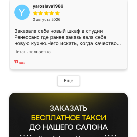
yaroslava1986
3 августа 2026
Заказала себе новый шкаф в студии
Ренессанс где ранее заказывала себе
новую кухню.Чего искать, когда качеством
вполне довольна. Служит кухня уже почти
Читать полностью
два года, нареканий нет.
Еще
ЗАКАЗАТЬ
БЕСПЛАТНОЕ ТАКСИ
ДО НАШЕГО САЛОНА