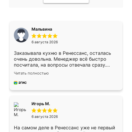
Мальвина
6 августа 2026
Заказывала кухню в Ренессанс, осталась
очень довольна. Менеджер всё быстро
посчитала, на вопросы отвечала сразу.
Замерщик приехал в субботу, подошёл к
Читать полностью
делу со всей ответственностью. Собрали
за день, ребята работали аккуратно, даже
пыли почти не было. Качество отличное,
ящики ходят плавно, ничего не скрипит.
Всё подошло как влитое.
Игорь М.
6 августа 2026
На самом деле в Ренессанс уже не первый