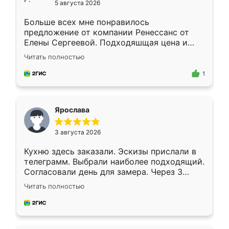
5 августа 2026
Больше всех мне понравилось
предложение от компании Ренессанс от
Елены Сергеевой. Подходяшщая цена и
короткие сроки изготовления. Приехавший
Читать полностью
для замера сотрудник Владислав
предложил по моему эскизу самый
1
подходящий вариант шкафа. Немного его
видоизменил, получилось даже лучше, чем
я хотела.
Ярослава
3 августа 2026
Кухню здесь заказали. Эскизы прислали в
телеграмм. Выбрали наиболее подходящий.
Согласовали день для замера. Через 3
недели кухня была уже готова. Остались
Читать полностью
довольны работой. Спасибо Ренессанс
мебель за качественную работу!