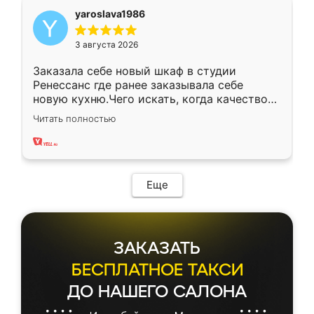
yaroslava1986
3 августа 2026
Заказала себе новый шкаф в студии
Ренессанс где ранее заказывала себе
новую кухню.Чего искать, когда качеством
вполне довольна. Служит кухня уже почти
Читать полностью
два года, нареканий нет.
Еще
ЗАКАЗАТЬ
БЕСПЛАТНОЕ ТАКСИ
ДО НАШЕГО САЛОНА