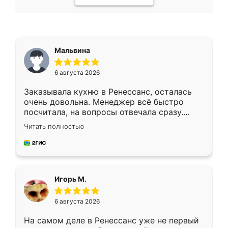
Мальвина
6 августа 2026
Заказывала кухню в Ренессанс, осталась
очень довольна. Менеджер всё быстро
посчитала, на вопросы отвечала сразу.
Замерщик приехал в субботу, подошёл к
Читать полностью
делу со всей ответственностью. Собрали
за день, ребята работали аккуратно, даже
пыли почти не было. Качество отличное,
ящики ходят плавно, ничего не скрипит.
Всё подошло как влитое.
Игорь М.
6 августа 2026
На самом деле в Ренессанс уже не первый