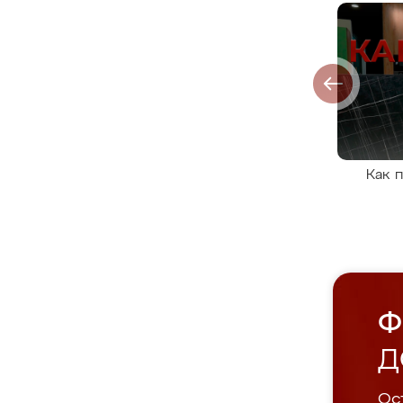
Как 
Ф
Д
Ост