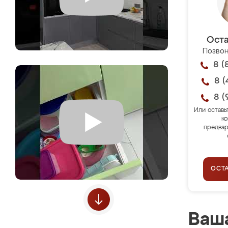
Оста
Позвон
8 (
8 (
8 (
Или оставь
ко
предвар
ОСТ
Ваша