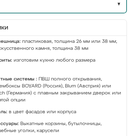
▼
ики
лешница:
пластиковая, толщина 26 мм или 38 мм;
скусственного камня, толщина 38 мм
риты:
изготовим кухню любого размера
тные системы :
ПВШ полного открывания,
ембоксы BOYARD (Россия), Blum (Австрия) или
ich (Германия) с плавным закрыванием дверок или
этой опции
ль:
в цвет фасадов или корпуса
ссуары:
Выкатные корзины, бутылочницы,
ебные уголки, карусели