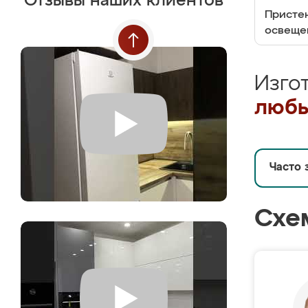
Отзывы наших клиентов
Пристен
освеще
Изго
любы
Часто 
Схе