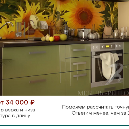
от 34 000 ₽
Поможем рассчитать точну
тр
верха и низа
Ответим менее, чем за 
тура в длину