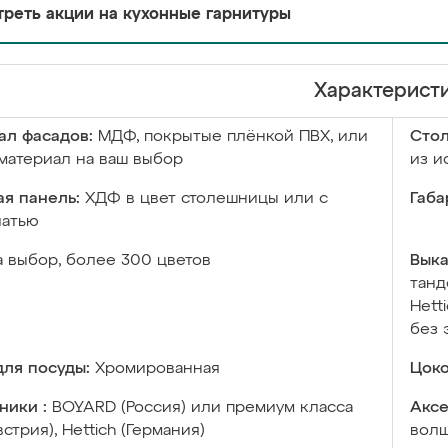
реть акции на кухонные гарнитуры
Характерист
ал фасадов:
МДФ, покрытые плёнкой ПВХ, или
Сто
материал на ваш выбор
из и
я панель:
ХДФ в цвет столешницы или с
Габа
чатью
а выбор, более 300 цветов
Выка
танд
Hett
без 
ля посуды:
Хромированная
Цоко
ники :
BOYARD (Россия) или премиум класса
Аксе
встрия), Hettich (Германия)
волш