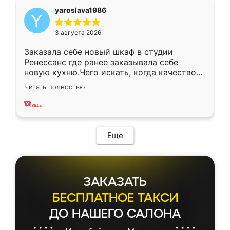
yaroslava1986
3 августа 2026
Заказала себе новый шкаф в студии
Ренессанс где ранее заказывала себе
новую кухню.Чего искать, когда качеством
вполне довольна. Служит кухня уже почти
Читать полностью
два года, нареканий нет.
Еще
ЗАКАЗАТЬ
БЕСПЛАТНОЕ ТАКСИ
ДО НАШЕГО САЛОНА