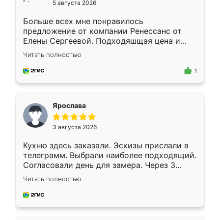
5 августа 2026
Больше всех мне понравилось
предложение от компании Ренессанс от
Елены Сергеевой. Подходяшщая цена и
короткие сроки изготовления. Приехавший
Читать полностью
для замера сотрудник Владислав
предложил по моему эскизу самый
1
подходящий вариант шкафа. Немного его
видоизменил, получилось даже лучше, чем
я хотела.
Ярослава
3 августа 2026
Кухню здесь заказали. Эскизы прислали в
телеграмм. Выбрали наиболее подходящий.
Согласовали день для замера. Через 3
недели кухня была уже готова. Остались
Читать полностью
довольны работой. Спасибо Ренессанс
мебель за качественную работу!