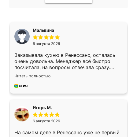
Мальвина
6 августа 2026
Заказывала кухню в Ренессанс, осталась
очень довольна. Менеджер всё быстро
посчитала, на вопросы отвечала сразу.
Замерщик приехал в субботу, подошёл к
Читать полностью
делу со всей ответственностью. Собрали
за день, ребята работали аккуратно, даже
пыли почти не было. Качество отличное,
ящики ходят плавно, ничего не скрипит.
Всё подошло как влитое.
Игорь М.
6 августа 2026
На самом деле в Ренессанс уже не первый