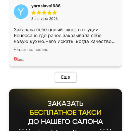
yaroslava1986
3 августа 2026
Заказала себе новый шкаф в студии
Ренессанс где ранее заказывала себе
новую кухню.Чего искать, когда качеством
вполне довольна. Служит кухня уже почти
Читать полностью
два года, нареканий нет.
Еще
ЗАКАЗАТЬ
БЕСПЛАТНОЕ ТАКСИ
ДО НАШЕГО САЛОНА