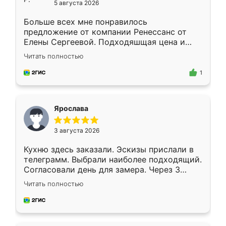
5 августа 2026
Больше всех мне понравилось
предложение от компании Ренессанс от
Елены Сергеевой. Подходяшщая цена и
короткие сроки изготовления. Приехавший
Читать полностью
для замера сотрудник Владислав
предложил по моему эскизу самый
1
подходящий вариант шкафа. Немного его
видоизменил, получилось даже лучше, чем
я хотела.
Ярослава
3 августа 2026
Кухню здесь заказали. Эскизы прислали в
телеграмм. Выбрали наиболее подходящий.
Согласовали день для замера. Через 3
недели кухня была уже готова. Остались
Читать полностью
довольны работой. Спасибо Ренессанс
мебель за качественную работу!