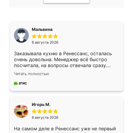
Мальвина
6 августа 2026
Заказывала кухню в Ренессанс, осталась
очень довольна. Менеджер всё быстро
посчитала, на вопросы отвечала сразу.
Замерщик приехал в субботу, подошёл к
Читать полностью
делу со всей ответственностью. Собрали
за день, ребята работали аккуратно, даже
пыли почти не было. Качество отличное,
ящики ходят плавно, ничего не скрипит.
Всё подошло как влитое.
Игорь М.
6 августа 2026
На самом деле в Ренессанс уже не первый