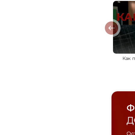
Как 
Ф
Д
Ост