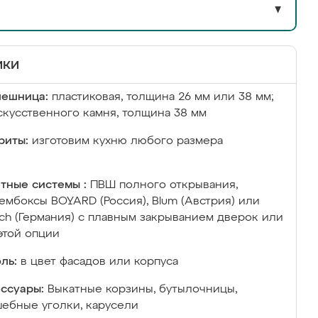
▼
ики
лешница:
пластиковая, толщина 26 мм или 38 мм;
скусственного камня, толщина 38 мм
риты:
изготовим кухню любого размера
тные системы :
ПВШ полного открывания,
ембоксы BOYARD (Россия), Blum (Австрия) или
ich (Германия) с плавным закрыванием дверок или
этой опции
ль:
в цвет фасадов или корпуса
ссуары:
Выкатные корзины, бутылочницы,
ебные уголки, карусели