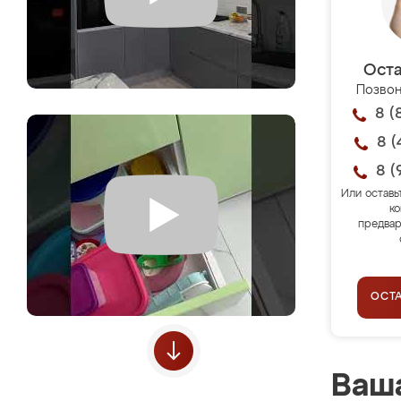
Оста
Позвон
8 (
8 (
8 (
Или оставь
ко
предвар
ОСТ
Ваша