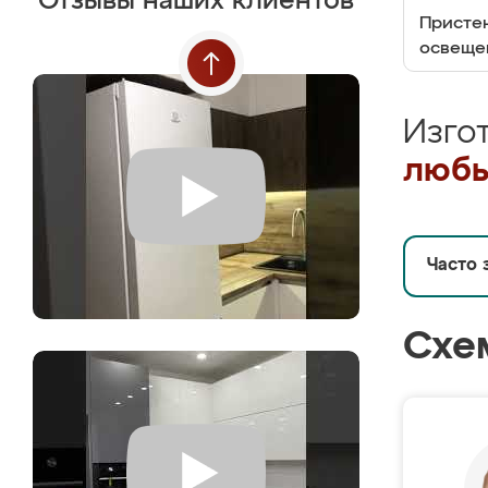
Отзывы наших клиентов
Пристен
освеще
Изго
любы
Часто 
Схе