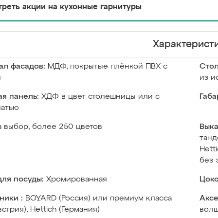
реть акции на кухонные гарнитуры
Характерист
ал фасадов:
МДФ, покрытые плёнкой ПВХ с
Сто
й
из и
я панель:
ХДФ в цвет столешницы или с
Габа
чатью
а выбор, более 250 цветов
Выка
танд
Hett
без 
ля посуды:
Хромированная
Цоко
ники :
BOYARD (Россия) или премиум класса
Аксе
встрия), Hettich (Германия)
волш