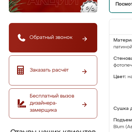
Посмот
Обратный звонок
Матери
патино
Стенова
фотопе
Заказать расчёт
Цвет:
н
Бесплатный вызов
дизайнера-
Сушка д
замерщика
Подъем
Blum (А