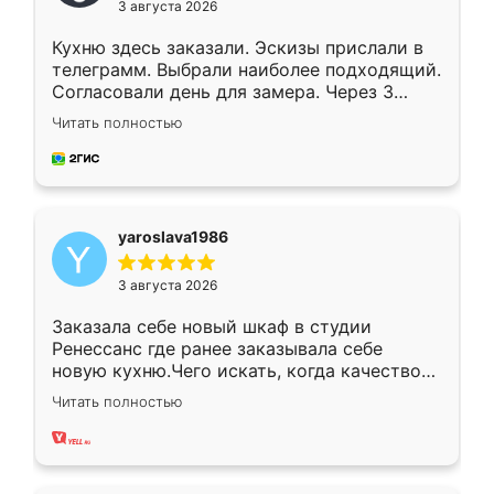
3 августа 2026
Кухню здесь заказали. Эскизы прислали в
телеграмм. Выбрали наиболее подходящий.
Согласовали день для замера. Через 3
недели кухня была уже готова. Остались
Читать полностью
довольны работой. Спасибо Ренессанс
мебель за качественную работу!
yaroslava1986
3 августа 2026
Заказала себе новый шкаф в студии
Ренессанс где ранее заказывала себе
новую кухню.Чего искать, когда качеством
вполне довольна. Служит кухня уже почти
Читать полностью
два года, нареканий нет.