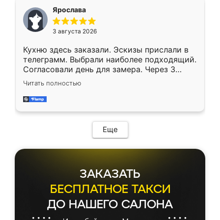
Ярослава
3 августа 2026
Кухню здесь заказали. Эскизы прислали в
телеграмм. Выбрали наиболее подходящий.
Согласовали день для замера. Через 3
недели кухня была уже готова. Остались
Читать полностью
довольны работой. Спасибо Ренессанс
мебель за качественную работу!
Еще
ЗАКАЗАТЬ
БЕСПЛАТНОЕ ТАКСИ
ДО НАШЕГО САЛОНА