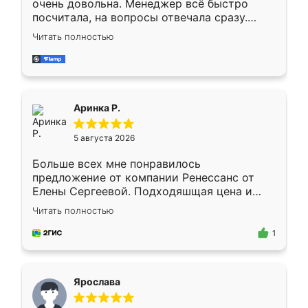
очень довольна. Менеджер всё быстро
посчитала, на вопросы отвечала сразу.
Замерщик приехал в субботу, подошёл к
Читать полностью
делу со всей ответственностью. Собрали
за день, ребята работали аккуратно, даже
пыли почти не было. Качество отличное,
ящики ходят плавно, ничего не скрипит.
Всё подошло как влитое.
Аринка Р.
5 августа 2026
Больше всех мне понравилось
предложение от компании Ренессанс от
Елены Сергеевой. Подходяшщая цена и
короткие сроки изготовления. Приехавший
Читать полностью
для замера сотрудник Владислав
предложил по моему эскизу самый
1
подходящий вариант шкафа. Немного его
видоизменил, получилось даже лучше, чем
я хотела.
Ярослава