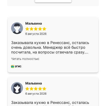
Мальвина
6 августа 2026
Заказывала кухню в Ренессанс, осталась
очень довольна. Менеджер всё быстро
посчитала, на вопросы отвечала сразу.
Замерщик приехал в субботу, подошёл к
Читать полностью
делу со всей ответственностью. Собрали
за день, ребята работали аккуратно, даже
пыли почти не было. Качество отличное,
ящики ходят плавно, ничего не скрипит.
Всё подошло как влитое.
Мальвина
6 августа 2026
Заказывала кухню в Ренессанс, осталась