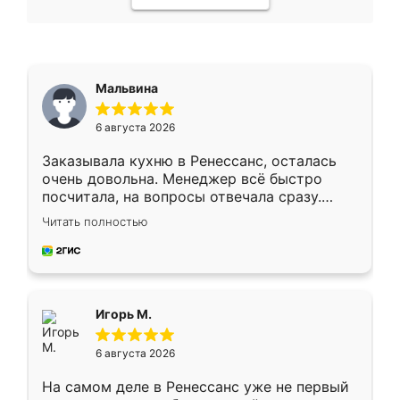
Мальвина
6 августа 2026
Заказывала кухню в Ренессанс, осталась
очень довольна. Менеджер всё быстро
посчитала, на вопросы отвечала сразу.
Замерщик приехал в субботу, подошёл к
Читать полностью
делу со всей ответственностью. Собрали
за день, ребята работали аккуратно, даже
пыли почти не было. Качество отличное,
ящики ходят плавно, ничего не скрипит.
Всё подошло как влитое.
Игорь М.
6 августа 2026
На самом деле в Ренессанс уже не первый