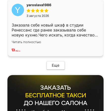
yaroslava1986
3 августа 2026
Заказала себе новый шкаф в студии
Ренессанс где ранее заказывала себе
новую кухню.Чего искать, когда качеством
вполне довольна. Служит кухня уже почти
Читать полностью
два года, нареканий нет.
Еще
ЗАКАЗАТЬ
БЕСПЛАТНОЕ ТАКСИ
ДО НАШЕГО САЛОНА