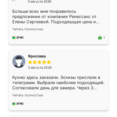
5 августа 2026
Больше всех мне понравилось
предложение от компании Ренессанс от
Елены Сергеевой. Подходяшщая цена и
короткие сроки изготовления. Приехавший
Читать полностью
для замера сотрудник Владислав
предложил по моему эскизу самый
1
подходящий вариант шкафа. Немного его
видоизменил, получилось даже лучше, чем
я хотела.
Ярослава
3 августа 2026
Кухню здесь заказали. Эскизы прислали в
телеграмм. Выбрали наиболее подходящий.
Согласовали день для замера. Через 3
недели кухня была уже готова. Остались
Читать полностью
довольны работой. Спасибо Ренессанс
мебель за качественную работу!