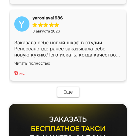
yaroslava1986
3 августа 2026
Заказала себе новый шкаф в студии
Ренессанс где ранее заказывала себе
новую кухню.Чего искать, когда качеством
вполне довольна. Служит кухня уже почти
Читать полностью
два года, нареканий нет.
Еще
ЗАКАЗАТЬ
БЕСПЛАТНОЕ ТАКСИ