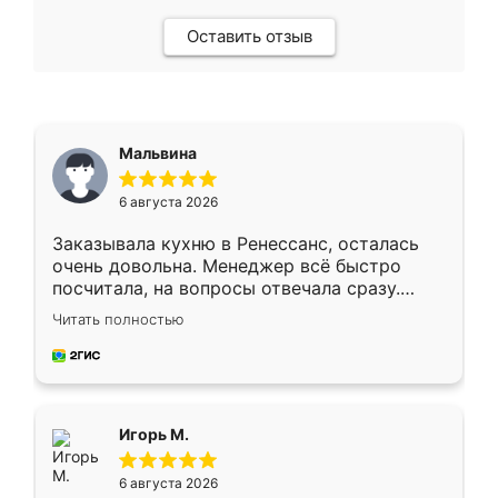
Оставить отзыв
Мальвина
6 августа 2026
Заказывала кухню в Ренессанс, осталась
очень довольна. Менеджер всё быстро
посчитала, на вопросы отвечала сразу.
Замерщик приехал в субботу, подошёл к
Читать полностью
делу со всей ответственностью. Собрали
за день, ребята работали аккуратно, даже
пыли почти не было. Качество отличное,
ящики ходят плавно, ничего не скрипит.
Всё подошло как влитое.
Игорь М.
6 августа 2026