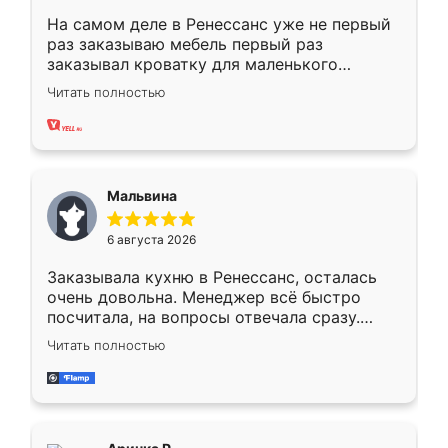
На самом деле в Ренессанс уже не первый
раз заказываю мебель первый раз
заказывал кроватку для маленького
ребёнка при его рождении ,во второй раз
Читать полностью
заказал шкаф-купе. По качеству очень
хорошее сборка достаточно быстрая,
также адекватные цены. До этого
сравнивал с разными конкурентами в этом
сегменте ,выбор у конкурентов куда
Мальвина
меньше, здесь же он более разнообразный.
Мне нравится ,если что-то потребуется из
6 августа 2026
мебели буду заказывать только здесь.
Заказывала кухню в Ренессанс, осталась
очень довольна. Менеджер всё быстро
посчитала, на вопросы отвечала сразу.
Замерщик приехал в субботу, подошёл к
Читать полностью
делу со всей ответственностью. Собрали
за день, ребята работали аккуратно, даже
пыли почти не было. Качество отличное,
ящики ходят плавно, ничего не скрипит.
Всё подошло как влитое.