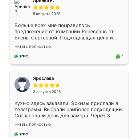
Аринка Р.
5 августа 2026
Больше всех мне понравилось
предложение от компании Ренессанс от
Елены Сергеевой. Подходяшщая цена и
короткие сроки изготовления. Приехавший
Читать полностью
для замера сотрудник Владислав
предложил по моему эскизу самый
1
подходящий вариант шкафа. Немного его
видоизменил, получилось даже лучше, чем
я хотела.
Ярослава
3 августа 2026
Кухню здесь заказали. Эскизы прислали в
телеграмм. Выбрали наиболее подходящий.
Согласовали день для замера. Через 3
недели кухня была уже готова. Остались
Читать полностью
довольны работой. Спасибо Ренессанс
мебель за качественную работу!