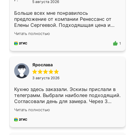
5 августа 2026
Больше всех мне понравилось
предложение от компании Ренессанс от
Елены Сергеевой. Подходяшщая цена и
короткие сроки изготовления. Приехавший
Читать полностью
для замера сотрудник Владислав
предложил по моему эскизу самый
1
подходящий вариант шкафа. Немного его
видоизменил, получилось даже лучше, чем
я хотела.
Ярослава
3 августа 2026
Кухню здесь заказали. Эскизы прислали в
телеграмм. Выбрали наиболее подходящий.
Согласовали день для замера. Через 3
недели кухня была уже готова. Остались
Читать полностью
довольны работой. Спасибо Ренессанс
мебель за качественную работу!