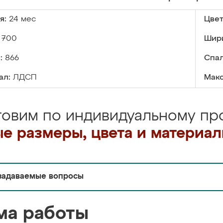
я:
24 мес
Цвет
700
Шир
:
866
Спал
ал:
ЛДСП
Макс
товим по индивидуальному про
е размеры, цвета и материа
задаваемые вопросы
ма работы