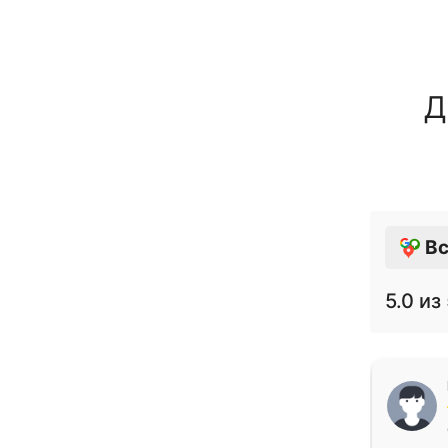
Д
Вс
5.0
из 