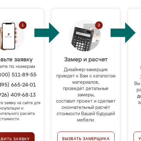
вьте заявку
Замер и расчет
ите по номерам
Дизайнер-замерщик
800) 511-89-55
приедет к Вам с каталогом
материалов,
Вы
495) 665-24-01
проведёт детальные
р
926) 409-68-13
замеры,
д
составит проект и сделает
з
те заявку на сайте для
окончательный расчёт
нсультации и
стоимости Вашей будущей
ительного расчёта
стоимости.
мебели.
ВЫЗВАТЬ ЗАМЕРЩИКА
АВИТЬ ЗАЯВКУ