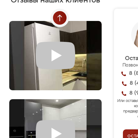
Отзывы наших клиентов
Оста
Позвон
8 (
8 (
8 (
Или оставь
ко
предвар
ОСТ