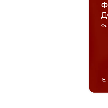
Ф
Д
Ост