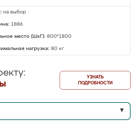
:
на выбор
ина:
1886
ьное место (ШхГ):
800*1800
имальная нагрузка:
80 кг
екту:
УЗНАТЬ
лы
ПОДРОБНОСТИ
▼