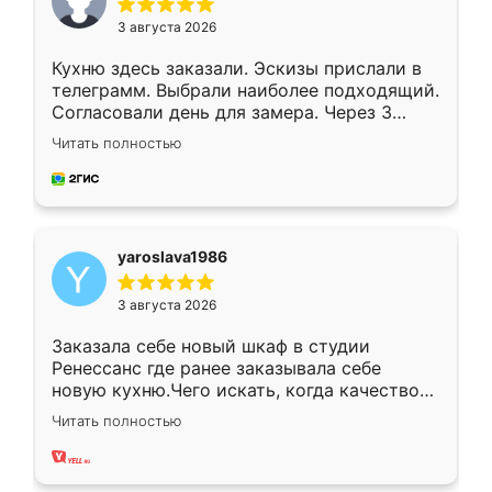
3 августа 2026
Кухню здесь заказали. Эскизы прислали в
телеграмм. Выбрали наиболее подходящий.
Согласовали день для замера. Через 3
недели кухня была уже готова. Остались
Читать полностью
довольны работой. Спасибо Ренессанс
мебель за качественную работу!
yaroslava1986
3 августа 2026
Заказала себе новый шкаф в студии
Ренессанс где ранее заказывала себе
новую кухню.Чего искать, когда качеством
вполне довольна. Служит кухня уже почти
Читать полностью
два года, нареканий нет.