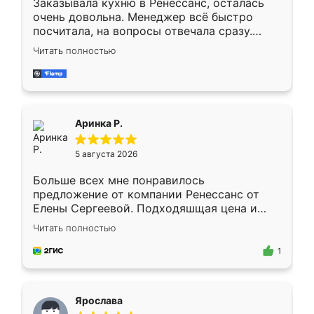
Заказывала кухню в Ренессанс, осталась
очень довольна. Менеджер всё быстро
посчитала, на вопросы отвечала сразу.
Замерщик приехал в субботу, подошёл к
Читать полностью
делу со всей ответственностью. Собрали
за день, ребята работали аккуратно, даже
пыли почти не было. Качество отличное,
ящики ходят плавно, ничего не скрипит.
Всё подошло как влитое.
Аринка Р.
5 августа 2026
Больше всех мне понравилось
предложение от компании Ренессанс от
Елены Сергеевой. Подходяшщая цена и
короткие сроки изготовления. Приехавший
Читать полностью
для замера сотрудник Владислав
предложил по моему эскизу самый
1
подходящий вариант шкафа. Немного его
видоизменил, получилось даже лучше, чем
я хотела.
Ярослава