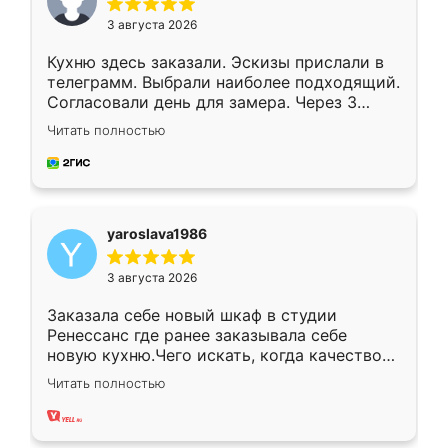
3 августа 2026
Кухню здесь заказали. Эскизы прислали в
телеграмм. Выбрали наиболее подходящий.
Согласовали день для замера. Через 3
недели кухня была уже готова. Остались
Читать полностью
довольны работой. Спасибо Ренессанс
мебель за качественную работу!
yaroslava1986
3 августа 2026
Заказала себе новый шкаф в студии
Ренессанс где ранее заказывала себе
новую кухню.Чего искать, когда качеством
вполне довольна. Служит кухня уже почти
Читать полностью
два года, нареканий нет.