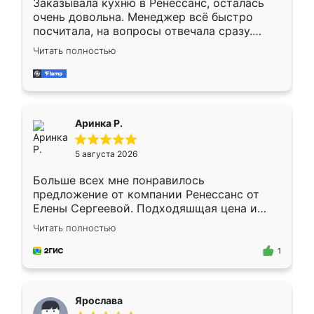
Заказывала кухню в Ренессанс, осталась
очень довольна. Менеджер всё быстро
посчитала, на вопросы отвечала сразу.
Замерщик приехал в субботу, подошёл к
Читать полностью
делу со всей ответственностью. Собрали
за день, ребята работали аккуратно, даже
пыли почти не было. Качество отличное,
ящики ходят плавно, ничего не скрипит.
Всё подошло как влитое.
Аринка Р.
5 августа 2026
Больше всех мне понравилось
предложение от компании Ренессанс от
Елены Сергеевой. Подходяшщая цена и
короткие сроки изготовления. Приехавший
Читать полностью
для замера сотрудник Владислав
предложил по моему эскизу самый
1
подходящий вариант шкафа. Немного его
видоизменил, получилось даже лучше, чем
я хотела.
Ярослава