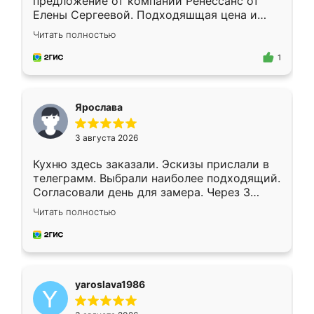
предложение от компании Ренессанс от
Елены Сергеевой. Подходяшщая цена и
короткие сроки изготовления. Приехавший
Читать полностью
для замера сотрудник Владислав
предложил по моему эскизу самый
1
подходящий вариант шкафа. Немного его
видоизменил, получилось даже лучше, чем
я хотела.
Ярослава
3 августа 2026
Кухню здесь заказали. Эскизы прислали в
телеграмм. Выбрали наиболее подходящий.
Согласовали день для замера. Через 3
недели кухня была уже готова. Остались
Читать полностью
довольны работой. Спасибо Ренессанс
мебель за качественную работу!
yaroslava1986