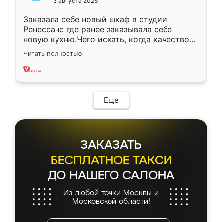
3 августа 2026
Заказала себе новый шкаф в студии
Ренессанс где ранее заказывала себе
новую кухню.Чего искать, когда качеством
вполне довольна. Служит кухня уже почти
Читать полностью
два года, нареканий нет.
Еще
ЗАКАЗАТЬ
БЕСПЛАТНОЕ ТАКСИ
ДО НАШЕГО САЛОНА
Из любой точки Москвы и
Московской области!