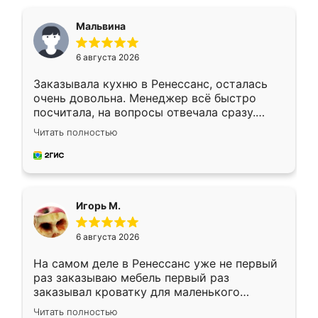
Мальвина
6 августа 2026
Заказывала кухню в Ренессанс, осталась
очень довольна. Менеджер всё быстро
посчитала, на вопросы отвечала сразу.
Замерщик приехал в субботу, подошёл к
Читать полностью
делу со всей ответственностью. Собрали
за день, ребята работали аккуратно, даже
пыли почти не было. Качество отличное,
ящики ходят плавно, ничего не скрипит.
Всё подошло как влитое.
Игорь М.
6 августа 2026
На самом деле в Ренессанс уже не первый
раз заказываю мебель первый раз
заказывал кроватку для маленького
ребёнка при его рождении ,во второй раз
Читать полностью