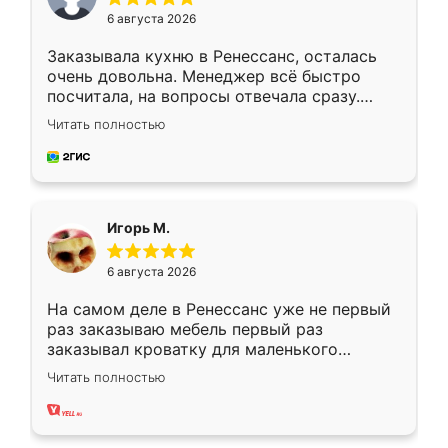
6 августа 2026
Заказывала кухню в Ренессанс, осталась
очень довольна. Менеджер всё быстро
посчитала, на вопросы отвечала сразу.
Замерщик приехал в субботу, подошёл к
Читать полностью
делу со всей ответственностью. Собрали
за день, ребята работали аккуратно, даже
пыли почти не было. Качество отличное,
ящики ходят плавно, ничего не скрипит.
Всё подошло как влитое.
Игорь М.
6 августа 2026
На самом деле в Ренессанс уже не первый
раз заказываю мебель первый раз
заказывал кроватку для маленького
ребёнка при его рождении ,во второй раз
Читать полностью
заказал шкаф-купе. По качеству очень
хорошее сборка достаточно быстрая,
также адекватные цены. До этого