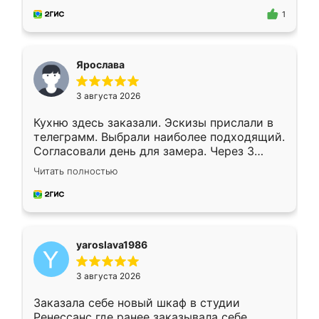
предложил по моему эскизу самый
1
подходящий вариант шкафа. Немного его
видоизменил, получилось даже лучше, чем
я хотела.
Ярослава
3 августа 2026
Кухню здесь заказали. Эскизы прислали в
телеграмм. Выбрали наиболее подходящий.
Согласовали день для замера. Через 3
недели кухня была уже готова. Остались
Читать полностью
довольны работой. Спасибо Ренессанс
мебель за качественную работу!
yaroslava1986
3 августа 2026
Заказала себе новый шкаф в студии
Ренессанс где ранее заказывала себе