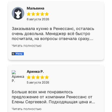
сравнивал с разными конкурентами в этом
сегменте ,выбор у конкурентов куда
Мальвина
меньше, здесь же он более разнообразный.
Мне нравится ,если что-то потребуется из
6 августа 2026
мебели буду заказывать только здесь.
Заказывала кухню в Ренессанс, осталась
очень довольна. Менеджер всё быстро
посчитала, на вопросы отвечала сразу.
Замерщик приехал в субботу, подошёл к
Читать полностью
делу со всей ответственностью. Собрали
за день, ребята работали аккуратно, даже
пыли почти не было. Качество отличное,
ящики ходят плавно, ничего не скрипит.
Всё подошло как влитое.
Аринка Р.
5 августа 2026
Больше всех мне понравилось
предложение от компании Ренессанс от
Елены Сергеевой. Подходяшщая цена и
короткие сроки изготовления. Приехавший
Читать полностью
для замера сотрудник Владислав