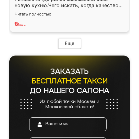
новую кухню.Чего искать, когда качеством
вполне довольна. Служит кухня уже почти
Читать полностью
два года, нареканий нет.
Еще
ЗАКАЗАТЬ
БЕСПЛАТНОЕ ТАКСИ
ДО НАШЕГО САЛОНА
Из любой точки Москвы и
Московской области!