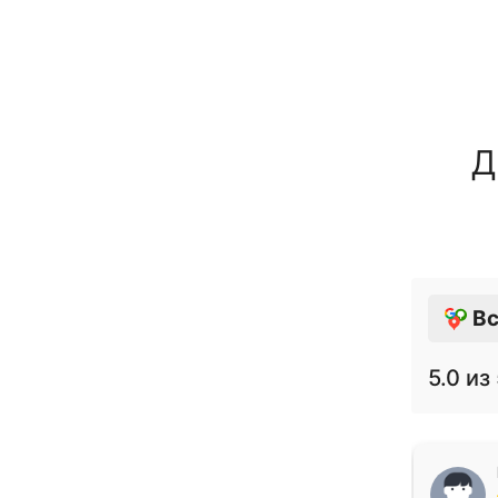
Д
Вс
5.0
из 