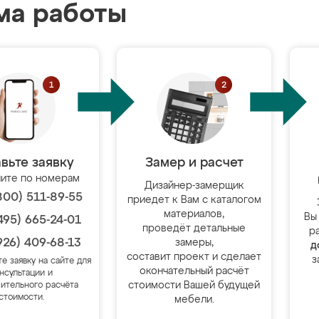
ма работы
вьте заявку
Замер и расчет
ите по номерам
Дизайнер-замерщик
800) 511-89-55
приедет к Вам с каталогом
материалов,
Вы
495) 665-24-01
проведёт детальные
р
926) 409-68-13
замеры,
д
составит проект и сделает
з
те заявку на сайте для
окончательный расчёт
нсультации и
стоимости Вашей будущей
ительного расчёта
стоимости.
мебели.