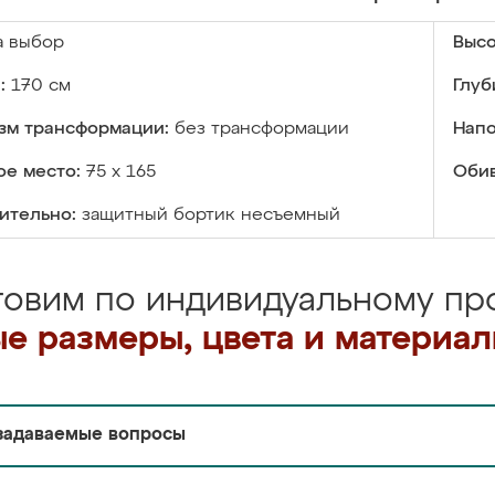
а выбор
Высо
:
170 см
Глуб
зм трансформации:
без трансформации
Напо
ое место:
75 х 165
Обив
ительно:
защитный бортик несъемный
товим по индивидуальному про
е размеры, цвета и материа
задаваемые вопросы