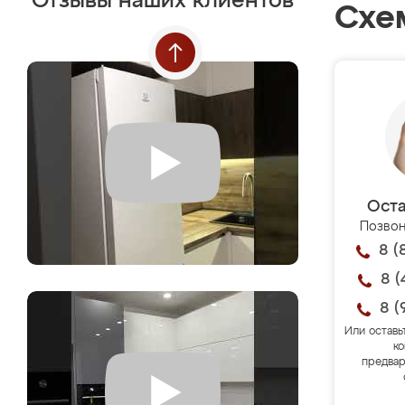
Отзывы наших клиентов
Схе
Оста
Позвон
8 (
8 (
8 (
Или оставь
ко
предвар