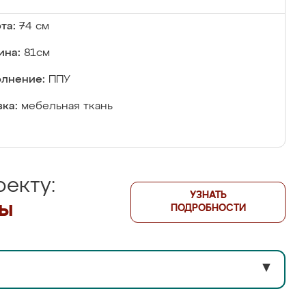
та:
74 см
ина:
81см
лнение:
ППУ
ка:
мебельная ткань
екту:
УЗНАТЬ
лы
ПОДРОБНОСТИ
▼