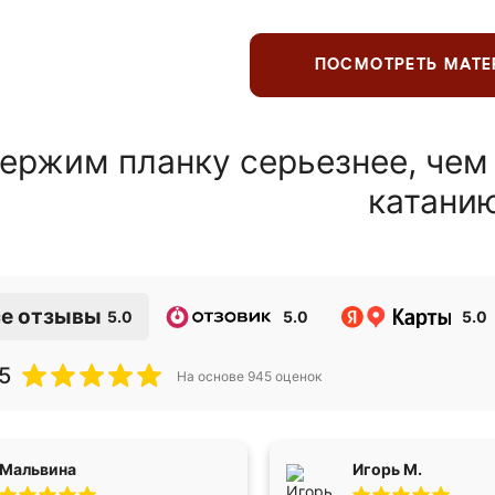
ПОСМОТРЕТЬ МАТ
ержим планку серьезнее, чем
катани
е отзывы
5.0
5.0
5.0
5
На основе
945
оценок
Мальвина
Игорь М.