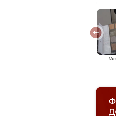
Мат
Ф
Д