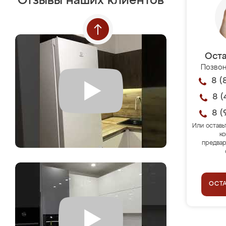
Отзывы наших клиентов
Оста
Позвон
8 (
8 (
8 (
Или оставь
ко
предвар
ОСТ