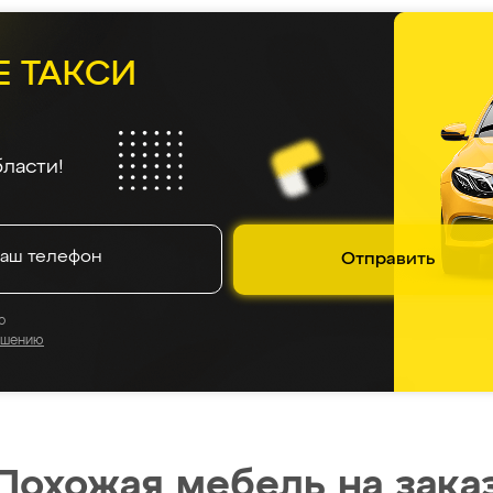
Е ТАКСИ
ласти!
Отправить
о
ашению
Похожая мебель на зака