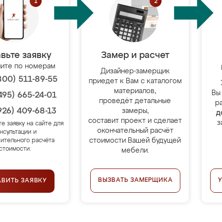
вьте заявку
Замер и расчет
ите по номерам
Дизайнер-замерщик
800) 511-89-55
приедет к Вам с каталогом
материалов,
Вы
495) 665-24-01
проведёт детальные
р
926) 409-68-13
замеры,
д
составит проект и сделает
з
те заявку на сайте для
окончательный расчёт
нсультации и
стоимости Вашей будущей
ительного расчёта
стоимости.
мебели.
ВЫЗВАТЬ ЗАМЕРЩИКА
АВИТЬ ЗАЯВКУ