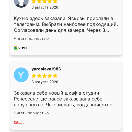
3 августа 2026
Кухню здесь заказали. Эскизы прислали в
телеграмм. Выбрали наиболее подходящий.
Согласовали день для замера. Через 3
недели кухня была уже готова. Остались
Читать полностью
довольны работой. Спасибо Ренессанс
мебель за качественную работу!
yaroslava1986
3 августа 2026
Заказала себе новый шкаф в студии
Ренессанс где ранее заказывала себе
новую кухню.Чего искать, когда качеством
вполне довольна. Служит кухня уже почти
Читать полностью
два года, нареканий нет.