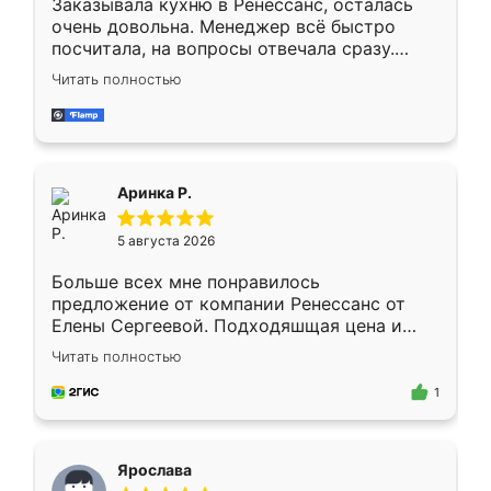
Заказывала кухню в Ренессанс, осталась
очень довольна. Менеджер всё быстро
посчитала, на вопросы отвечала сразу.
Замерщик приехал в субботу, подошёл к
Читать полностью
делу со всей ответственностью. Собрали
за день, ребята работали аккуратно, даже
пыли почти не было. Качество отличное,
ящики ходят плавно, ничего не скрипит.
Всё подошло как влитое.
Аринка Р.
5 августа 2026
Больше всех мне понравилось
предложение от компании Ренессанс от
Елены Сергеевой. Подходяшщая цена и
короткие сроки изготовления. Приехавший
Читать полностью
для замера сотрудник Владислав
предложил по моему эскизу самый
1
подходящий вариант шкафа. Немного его
видоизменил, получилось даже лучше, чем
я хотела.
Ярослава