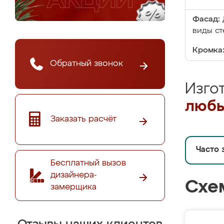
Фасад:
виды ст
Кромка
Обратный звонок
Изго
любы
Заказать расчёт
Часто 
Бесплатный вызов
дизайнера-
Схе
замерщика