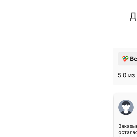
Д
Вс
5.0
из 
Заказыв
осталас