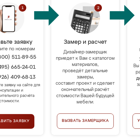
вьте заявку
Замер и расчет
ите по номерам
Дизайнер-замерщик
800) 511-89-55
приедет к Вам с каталогом
материалов,
Вы
495) 665-24-01
проведёт детальные
р
926) 409-68-13
замеры,
д
составит проект и сделает
з
те заявку на сайте для
окончательный расчёт
нсультации и
стоимости Вашей будущей
ительного расчёта
стоимости.
мебели.
ВЫЗВАТЬ ЗАМЕРЩИКА
АВИТЬ ЗАЯВКУ