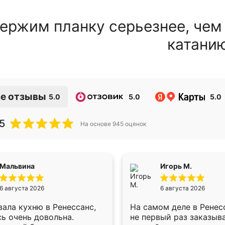
ержим планку серьезнее, чем
катани
е отзывы
5.0
5.0
5.0
5
На основе
945
оценок
Мальвина
Игорь М.
6 августа 2026
6 августа 2026
ала кухню в Ренессанс,
На самом деле в Ренес
ь очень довольна.
не первый раз заказыв