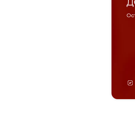
Д
Ост