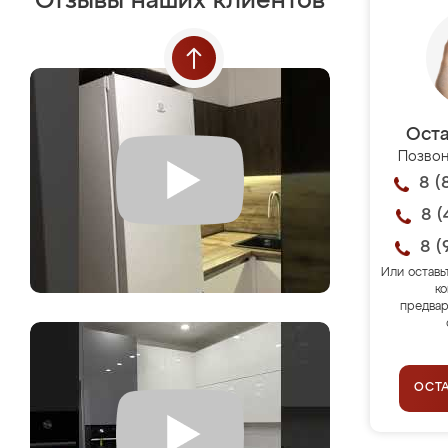
Отзывы наших клиентов
Оста
Позвон
8 (
8 (
8 (
Или оставь
ко
предвар
ОСТ