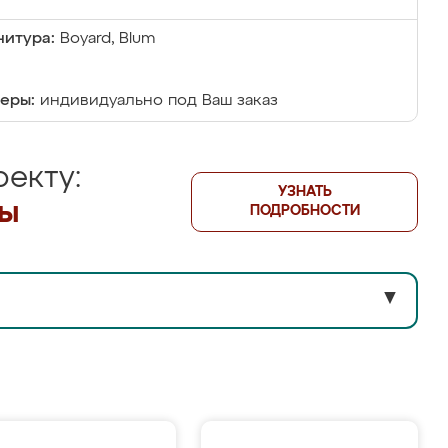
итура:
Boyard, Blum
еры:
индивидуально под Ваш заказ
екту:
УЗНАТЬ
лы
ПОДРОБНОСТИ
▼