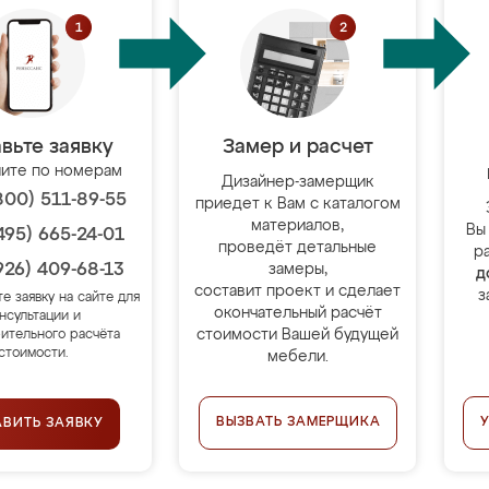
вьте заявку
Замер и расчет
ите по номерам
Дизайнер-замерщик
800) 511-89-55
приедет к Вам с каталогом
материалов,
Вы
495) 665-24-01
проведёт детальные
р
926) 409-68-13
замеры,
д
составит проект и сделает
з
те заявку на сайте для
окончательный расчёт
нсультации и
стоимости Вашей будущей
ительного расчёта
стоимости.
мебели.
ВЫЗВАТЬ ЗАМЕРЩИКА
АВИТЬ ЗАЯВКУ