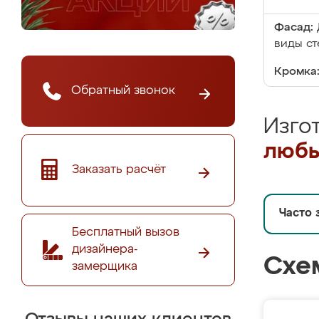
Фасад:
виды ст
Кромка
Обратный звонок
Изго
любы
Заказать расчёт
Часто 
Бесплатный вызов
дизайнера-
Схе
замерщика