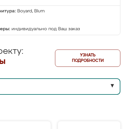
итура:
Boyard, Blum
еры:
индивидуально под Ваш заказ
екту:
УЗНАТЬ
лы
ПОДРОБНОСТИ
▼