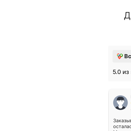
Д
Вс
5.0
из 
Заказыв
осталас