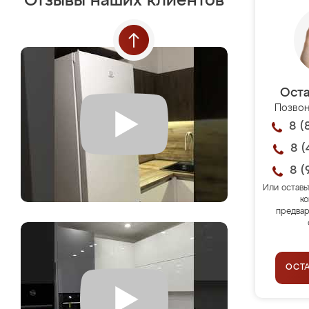
Отзывы наших клиентов
Оста
Позвон
8 (
8 (
8 (
Или оставь
ко
предвар
ОСТ