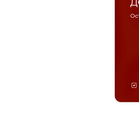
Д
Ост