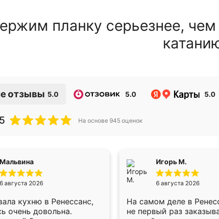
ержим планку серьезнее, чем
катани
е отзывы
5.0
5.0
5.0
5
На основе
945
оценок
Мальвина
Игорь М.
6 августа 2026
6 августа 2026
ала кухню в Ренессанс,
На самом деле в Ренес
ь очень довольна.
не первый раз заказыв