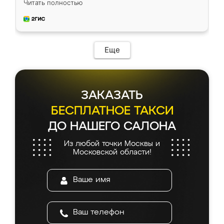
Читать полностью
приехал замерщик, всё спокойно объяснил
и снял размеры. Изготовили в срок, с
доставкой тоже никаких проблем не
возникло. Сборку выполнили аккуратно,
мебель сразу встала на свое место без
Еще
каких-либо доработок. Качеством осталась
довольна, все выглядит так, как и ожидала.
ЗАКАЗАТЬ
БЕСПЛАТНОЕ ТАКСИ
ДО НАШЕГО САЛОНА
Из любой точки Москвы и
Московской области!