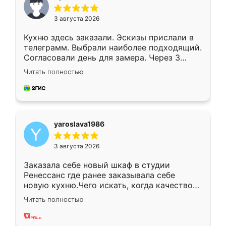
3 августа 2026
Кухню здесь заказали. Эскизы прислали в
телеграмм. Выбрали наиболее подходящий.
Согласовали день для замера. Через 3
недели кухня была уже готова. Остались
Читать полностью
довольны работой. Спасибо Ренессанс
мебель за качественную работу!
yaroslava1986
3 августа 2026
Заказала себе новый шкаф в студии
Ренессанс где ранее заказывала себе
новую кухню.Чего искать, когда качеством
вполне довольна. Служит кухня уже почти
Читать полностью
два года, нареканий нет.