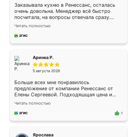
Заказывала кухню в Ренессанс, осталась
очень довольна. Менеджер всё быстро
посчитала, на вопросы отвечала сразу.
Замерщик приехал в субботу, подошёл к
Читать полностью
делу со всей ответственностью. Собрали
за день, ребята работали аккуратно, даже
пыли почти не было. Качество отличное,
ящики ходят плавно, ничего не скрипит.
Всё подошло как влитое.
Аринка Р.
5 августа 2026
Больше всех мне понравилось
предложение от компании Ренессанс от
Елены Сергеевой. Подходяшщая цена и
короткие сроки изготовления. Приехавший
Читать полностью
для замера сотрудник Владислав
предложил по моему эскизу самый
1
подходящий вариант шкафа. Немного его
видоизменил, получилось даже лучше, чем
я хотела.
Ярослава