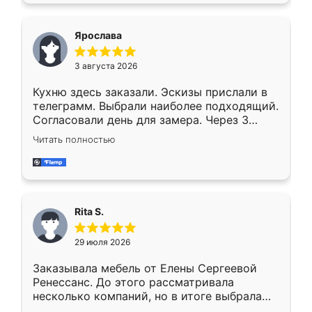
Ярослава
3 августа 2026
Кухню здесь заказали. Эскизы прислали в
телеграмм. Выбрали наиболее подходящий.
Согласовали день для замера. Через 3
недели кухня была уже готова. Остались
Читать полностью
довольны работой. Спасибо Ренессанс
мебель за качественную работу!
Rita S.
29 июля 2026
Заказывала мебель от Елены Сергеевой
Ренессанс. До этого рассматривала
несколько компаний, но в итоге выбрала
эту. Сначала обговорили условия, потом