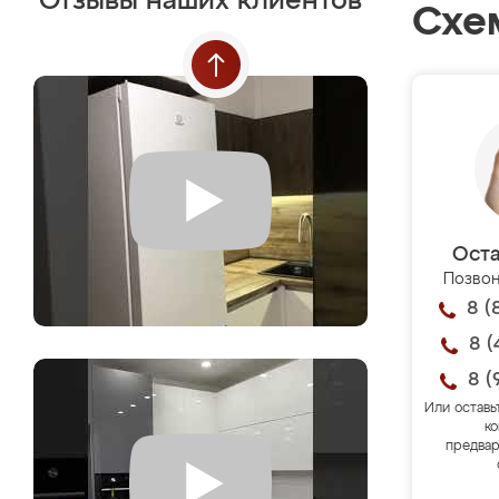
Отзывы наших клиентов
Схе
Оста
Позвон
8 (
8 (
8 (
Или оставь
ко
предвар