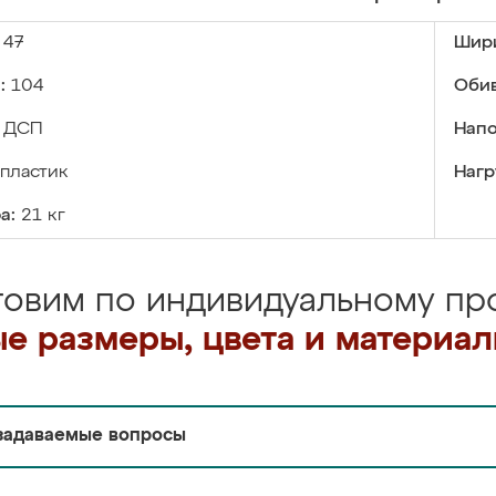
47
Шир
:
104
Обив
ДСП
Напо
пластик
Нагр
а:
21 кг
товим по индивидуальному про
е размеры, цвета и материа
задаваемые вопросы