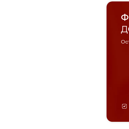
Ф
Д
Ост