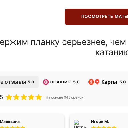
ПОСМОТРЕТЬ МАТ
ержим планку серьезнее, чем
катани
е отзывы
5.0
5.0
5.0
5
На основе
945
оценок
Мальвина
Игорь М.