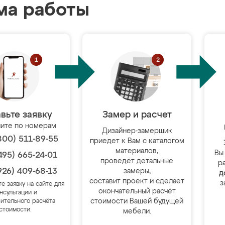
ма работы
вьте заявку
Замер и расчет
ите по номерам
Дизайнер-замерщик
800) 511-89-55
приедет к Вам с каталогом
материалов,
Вы
495) 665-24-01
проведёт детальные
р
926) 409-68-13
замеры,
д
составит проект и сделает
з
те заявку на сайте для
окончательный расчёт
нсультации и
стоимости Вашей будущей
ительного расчёта
стоимости.
мебели.