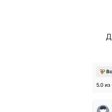
Д
Вс
5.0
из 