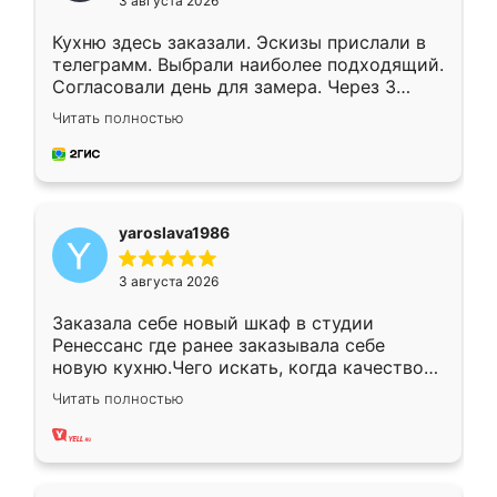
3 августа 2026
Кухню здесь заказали. Эскизы прислали в
телеграмм. Выбрали наиболее подходящий.
Согласовали день для замера. Через 3
недели кухня была уже готова. Остались
Читать полностью
довольны работой. Спасибо Ренессанс
мебель за качественную работу!
yaroslava1986
3 августа 2026
Заказала себе новый шкаф в студии
Ренессанс где ранее заказывала себе
новую кухню.Чего искать, когда качеством
вполне довольна. Служит кухня уже почти
Читать полностью
два года, нареканий нет.