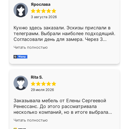
Ярослава
3 августа 2026
Кухню здесь заказали. Эскизы прислали в
телеграмм. Выбрали наиболее подходящий.
Согласовали день для замера. Через 3
недели кухня была уже готова. Остались
Читать полностью
довольны работой. Спасибо Ренессанс
мебель за качественную работу!
Rita S.
29 июля 2026
Заказывала мебель от Елены Сергеевой
Ренессанс. До этого рассматривала
несколько компаний, но в итоге выбрала
эту. Сначала обговорили условия, потом
Читать полностью
приехал замерщик, всё спокойно объяснил