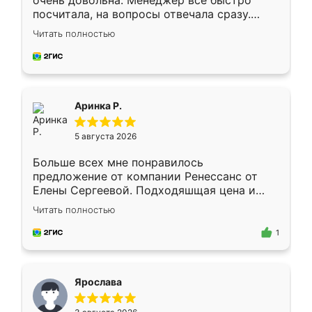
очень довольна. Менеджер всё быстро
посчитала, на вопросы отвечала сразу.
Замерщик приехал в субботу, подошёл к
Читать полностью
делу со всей ответственностью. Собрали
за день, ребята работали аккуратно, даже
пыли почти не было. Качество отличное,
ящики ходят плавно, ничего не скрипит.
Всё подошло как влитое.
Аринка Р.
5 августа 2026
Больше всех мне понравилось
предложение от компании Ренессанс от
Елены Сергеевой. Подходяшщая цена и
короткие сроки изготовления. Приехавший
Читать полностью
для замера сотрудник Владислав
предложил по моему эскизу самый
1
подходящий вариант шкафа. Немного его
видоизменил, получилось даже лучше, чем
я хотела.
Ярослава