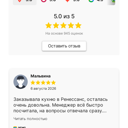
5.0
из 5
На основе
945
оценок
Оставить отзыв
Мальвина
6 августа 2026
Заказывала кухню в Ренессанс, осталась
очень довольна. Менеджер всё быстро
посчитала, на вопросы отвечала сразу.
Замерщик приехал в субботу, подошёл к
Читать полностью
делу со всей ответственностью. Собрали
за день, ребята работали аккуратно, даже