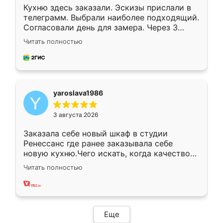
Кухню здесь заказали. Эскизы прислали в
телеграмм. Выбрали наиболее подходящий.
Согласовали день для замера. Через 3
недели кухня была уже готова. Остались
Читать полностью
довольны работой. Спасибо Ренессанс
мебель за качественную работу!
yaroslava1986
3 августа 2026
Заказала себе новый шкаф в студии
Ренессанс где ранее заказывала себе
новую кухню.Чего искать, когда качеством
вполне довольна. Служит кухня уже почти
Читать полностью
два года, нареканий нет.
Еще