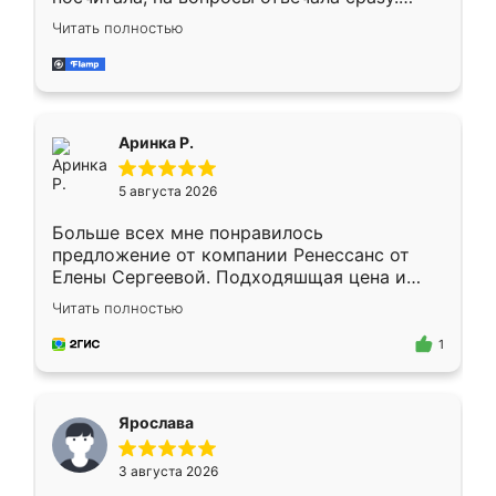
Замерщик приехал в субботу, подошёл к
Читать полностью
делу со всей ответственностью. Собрали
за день, ребята работали аккуратно, даже
пыли почти не было. Качество отличное,
ящики ходят плавно, ничего не скрипит.
Всё подошло как влитое.
Аринка Р.
5 августа 2026
Больше всех мне понравилось
предложение от компании Ренессанс от
Елены Сергеевой. Подходяшщая цена и
короткие сроки изготовления. Приехавший
Читать полностью
для замера сотрудник Владислав
предложил по моему эскизу самый
1
подходящий вариант шкафа. Немного его
видоизменил, получилось даже лучше, чем
я хотела.
Ярослава
3 августа 2026