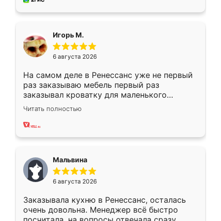
пыли почти не было. Качество отличное,
ящики ходят плавно, ничего не скрипит.
Всё подошло как влитое.
Игорь М.
6 августа 2026
На самом деле в Ренессанс уже не первый
раз заказываю мебель первый раз
заказывал кроватку для маленького
ребёнка при его рождении ,во второй раз
Читать полностью
заказал шкаф-купе. По качеству очень
хорошее сборка достаточно быстрая,
также адекватные цены. До этого
сравнивал с разными конкурентами в этом
сегменте ,выбор у конкурентов куда
Мальвина
меньше, здесь же он более разнообразный.
Мне нравится ,если что-то потребуется из
6 августа 2026
мебели буду заказывать только здесь.
Заказывала кухню в Ренессанс, осталась
очень довольна. Менеджер всё быстро
посчитала, на вопросы отвечала сразу.