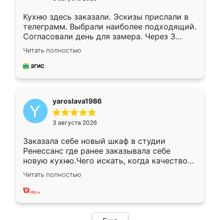
Кухню здесь заказали. Эскизы прислали в
телеграмм. Выбрали наиболее подходящий.
Согласовали день для замера. Через 3
недели кухня была уже готова. Остались
Читать полностью
довольны работой. Спасибо Ренессанс
мебель за качественную работу!
yaroslava1986
3 августа 2026
Заказала себе новый шкаф в студии
Ренессанс где ранее заказывала себе
новую кухню.Чего искать, когда качеством
вполне довольна. Служит кухня уже почти
Читать полностью
два года, нареканий нет.