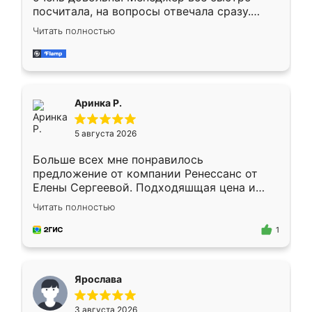
посчитала, на вопросы отвечала сразу.
Замерщик приехал в субботу, подошёл к
Читать полностью
делу со всей ответственностью. Собрали
за день, ребята работали аккуратно, даже
пыли почти не было. Качество отличное,
ящики ходят плавно, ничего не скрипит.
Всё подошло как влитое.
Аринка Р.
5 августа 2026
Больше всех мне понравилось
предложение от компании Ренессанс от
Елены Сергеевой. Подходяшщая цена и
короткие сроки изготовления. Приехавший
Читать полностью
для замера сотрудник Владислав
предложил по моему эскизу самый
1
подходящий вариант шкафа. Немного его
видоизменил, получилось даже лучше, чем
я хотела.
Ярослава
3 августа 2026