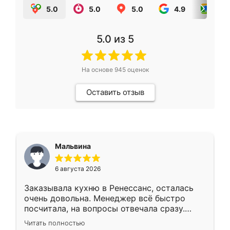
5.0
5.0
5.0
4.9
5.0
5.0
из 5
На основе
945
оценок
Оставить отзыв
Мальвина
6 августа 2026
Заказывала кухню в Ренессанс, осталась
очень довольна. Менеджер всё быстро
посчитала, на вопросы отвечала сразу.
Замерщик приехал в субботу, подошёл к
Читать полностью
делу со всей ответственностью. Собрали