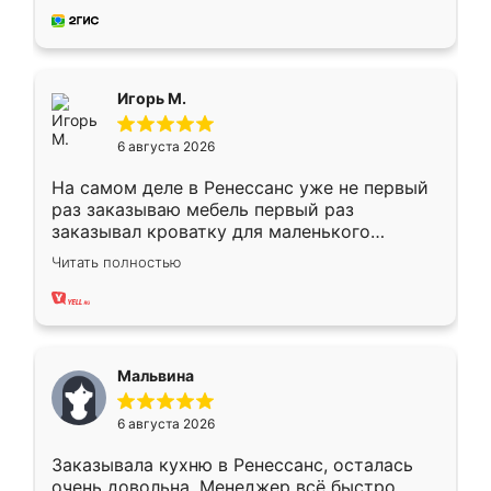
за день, ребята работали аккуратно, даже
пыли почти не было. Качество отличное,
ящики ходят плавно, ничего не скрипит.
Всё подошло как влитое.
Игорь М.
6 августа 2026
На самом деле в Ренессанс уже не первый
раз заказываю мебель первый раз
заказывал кроватку для маленького
ребёнка при его рождении ,во второй раз
Читать полностью
заказал шкаф-купе. По качеству очень
хорошее сборка достаточно быстрая,
также адекватные цены. До этого
сравнивал с разными конкурентами в этом
сегменте ,выбор у конкурентов куда
Мальвина
меньше, здесь же он более разнообразный.
Мне нравится ,если что-то потребуется из
6 августа 2026
мебели буду заказывать только здесь.
Заказывала кухню в Ренессанс, осталась
очень довольна. Менеджер всё быстро